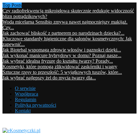
Top Posts
Czy radiofrekwencja mikroigłowa skutecznie redukuje widoczność
blizn potrądzikowych?
Woda micelarna Sensibio zmywa nawet najmocniejszy makijaż.
Czy...
Jak zachować bliskość z partnerem po narodzinach dziecka?...
Kluczowe standardy higieniczne dla salonów kosmetycznych: Jak
zapewnić...
Jak Biotebal wspomaga zdrowie włosów i paznokci dzięki...
Jak wykonać manicure hybrydowy w domu? Poznaj nasze...
Jak wybrać idealną fryzurę do kształtu twarzy? Porady...
Kosmetyki, które pomogą zlikwidować zaskórniki i wągry
Sztuczne rzęsy to przeszłość: 5 wyjątkowych tuszów, które...
Jak wybrać najlepszy żel do mycia twarzy dla...
O serwisie
Współpraca
Regulamin
Polityka prywatności
Kontakt