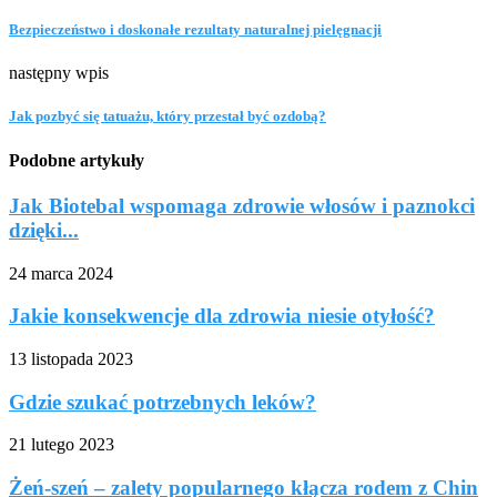
Bezpieczeństwo i doskonałe rezultaty naturalnej pielęgnacji
następny wpis
Jak pozbyć się tatuażu, który przestał być ozdobą?
Podobne artykuły
Jak Biotebal wspomaga zdrowie włosów i paznokci
dzięki...
24 marca 2024
Jakie konsekwencje dla zdrowia niesie otyłość?
13 listopada 2023
Gdzie szukać potrzebnych leków?
21 lutego 2023
Żeń-szeń – zalety popularnego kłącza rodem z Chin