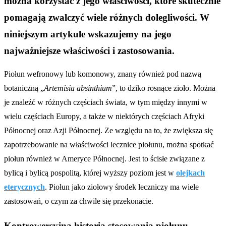
można korzystać z jego właściwości, które skutecznie
pomagają zwalczyć wiele różnych dolegliwości. W
niniejszym artykule wskazujemy na jego
najważniejsze właściwości i zastosowania.
Piołun wefronowy lub komonowy, znany również pod nazwą
botaniczną „
Artemisia absinthium
”, to dziko rosnące zioło. Można
je znaleźć w różnych częściach świata, w tym między innymi w
wielu częściach Europy, a także w niektórych częściach Afryki
Północnej oraz Azji Północnej. Ze względu na to, że zwiększa się
zapotrzebowanie na właściwości lecznice piołunu, można spotkać
piołun również w Ameryce Północnej. Jest to ścisłe związane z
bylicą i bylicą pospolitą, której wyższy poziom jest w
olejkach
eterycznych
. Piołun jako ziołowy środek leczniczy ma wiele
zastosowań, o czym za chwile się przekonacie.
Kontrowersyjna historia stosowania piołunu