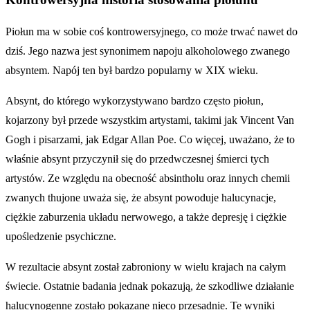
Piołun ma w sobie coś kontrowersyjnego, co może trwać nawet do
dziś. Jego nazwa jest synonimem napoju alkoholowego zwanego
absyntem. Napój ten był bardzo popularny w XIX wieku.
Absynt, do którego wykorzystywano bardzo często piołun,
kojarzony był przede wszystkim artystami, takimi jak Vincent Van
Gogh i pisarzami, jak Edgar Allan Poe. Co więcej, uważano, że to
właśnie absynt przyczynił się do przedwczesnej śmierci tych
artystów. Ze względu na obecność absintholu oraz innych chemii
zwanych thujone uważa się, że absynt powoduje halucynacje,
ciężkie zaburzenia układu nerwowego, a także depresję i ciężkie
upośledzenie psychiczne.
W rezultacie absynt został zabroniony w wielu krajach na całym
świecie. Ostatnie badania jednak pokazują, że szkodliwe działanie
halucynogenne zostało pokazane nieco przesadnie. Te wyniki