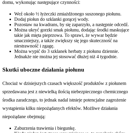
domu, wykonując następujące czynności:
Weź około ½ łyżeczki zmiażdżonego suszonego piołunu.
Dodaj piołun do szklanki gorącej wody.
Pozostaw na kwadrans, by się zaparzyło, a następnie odcedź.
Można ukryć gorzki smak piołunu, dodając środki maskujące
takie jak mięta pieprzowa. To sprawi, że wywar będzie
smaczniejszy, a także zwiększy się jego skuteczność na
niestrawność i zgagę.
Można wypić do 3 szklanek herbaty z piołunu dziennie.
Jednakże nie można jej stosować dłużej niż 4 tygodnie.
Skutki uboczne działania piołunu
Chociaż w dzisiejszych czasach większość produktów z piołunem
sprzedawana jest z niewielką ilością niebezpiecznego chemicznego
środka zaradczego, to jednak nadal istnieje potencjalne zagrożenie
wystąpienia kilku niepożądanych efektów. Możliwe działania
niepożądane obejmują:
Zaburzenia trawienia i biegunkę.