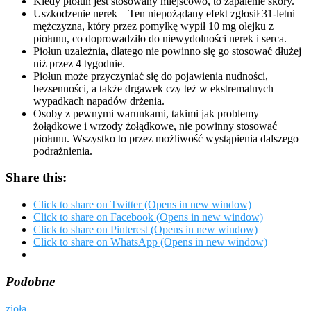
Kiedy piołun jest stosowany miejscowo, to zapalenie skóry.
Uszkodzenie nerek – Ten niepożądany efekt zgłosił 31-letni
mężczyzna, który przez pomyłkę wypił 10 mg olejku z
piołunu, co doprowadziło do niewydolności nerek i serca.
Piołun uzależnia, dlatego nie powinno się go stosować dłużej
niż przez 4 tygodnie.
Piołun może przyczyniać się do pojawienia nudności,
bezsenności, a także drgawek czy też w ekstremalnych
wypadkach napadów drżenia.
Osoby z pewnymi warunkami, takimi jak problemy
żołądkowe i wrzody żołądkowe, nie powinny stosować
piołunu. Wszystko to przez możliwość wystąpienia dalszego
podrażnienia.
Share this:
Click to share on Twitter (Opens in new window)
Click to share on Facebook (Opens in new window)
Click to share on Pinterest (Opens in new window)
Click to share on WhatsApp (Opens in new window)
Podobne
zioła