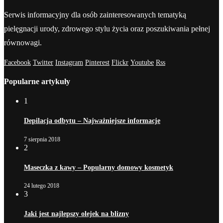
Serwis informacyjny dla osób zainteresowanych tematyką
pielęgnacji urody, zdrowego stylu życia oraz poszukiwania pełnej
równowagi.
Facebook
Twitter
Instagram
Pinterest
Flickr
Youtube
Rss
Popularne artykuły
1
Depilacja odbytu – Najważniejsze informacje
7 sierpnia 2018
2
Maseczka z kawy – Popularny domowy kosmetyk
24 lutego 2018
3
Jaki jest najlepszy olejek na blizny