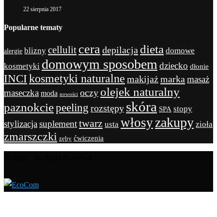
22 sierpnia 2017
Popularne tematy
cera
dieta
cellulit
depilacja
blizny
domowe
alergie
domowym sposobem
dziecko
kosmetyki
dłonie
kosmetyki naturalne
INCI
marka
makijaż
masaż
olejek naturalny
maseczka
oczy
moda
nowości
skóra
paznokcie
peeling
rozstępy
stopy
SPA
zakupy
włosy
twarz
stylizacja
suplement
usta
zioła
zmarszczki
ćwiczenia
zęby
@2022 - All Right Reserved.