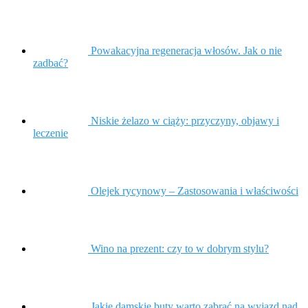
Powakacyjna regeneracja włosów. Jak o nie
zadbać?
Niskie żelazo w ciąży: przyczyny, objawy i
leczenie
Olejek rycynowy – Zastosowania i właściwości
Wino na prezent: czy to w dobrym stylu?
Jakie damskie buty warto zabrać na wyjazd nad