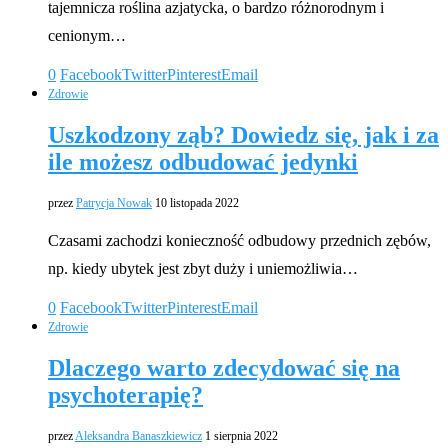
tajemnicza roślina azjatycka, o bardzo różnorodnym i
cenionym…
0
Facebook
Twitter
Pinterest
Email
Zdrowie
Uszkodzony ząb? Dowiedz się, jak i za
ile możesz odbudować jedynki
przez
Patrycja Nowak
10 listopada 2022
Czasami zachodzi konieczność odbudowy przednich zębów,
np. kiedy ubytek jest zbyt duży i uniemożliwia…
0
Facebook
Twitter
Pinterest
Email
Zdrowie
Dlaczego warto zdecydować się na
psychoterapię?
przez
Aleksandra Banaszkiewicz
1 sierpnia 2022