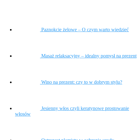
Paznokcie żelowe – O czym warto wiedzieć
Masaż relaksacyjny – idealny pomysł na prezent
Wino na prezent: czy to w dobrym stylu?
Jesienny włos czyli keratynowe prostowanie
włosów