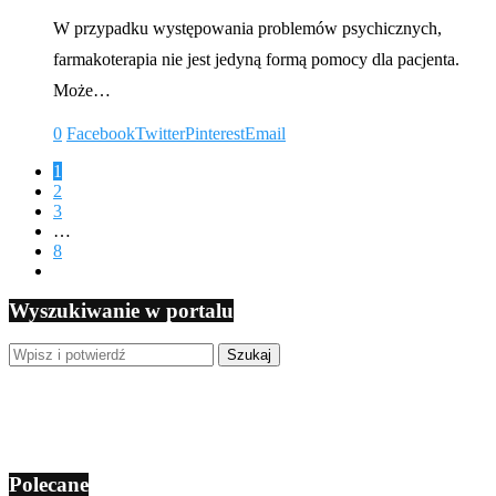
W przypadku występowania problemów psychicznych,
farmakoterapia nie jest jedyną formą pomocy dla pacjenta.
Może…
0
Facebook
Twitter
Pinterest
Email
1
2
3
…
8
Wyszukiwanie w portalu
Polecane