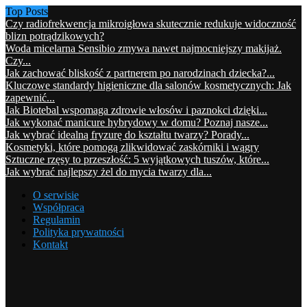
Top Posts
Czy radiofrekwencja mikroigłowa skutecznie redukuje widoczność
blizn potrądzikowych?
Woda micelarna Sensibio zmywa nawet najmocniejszy makijaż.
Czy...
Jak zachować bliskość z partnerem po narodzinach dziecka?...
Kluczowe standardy higieniczne dla salonów kosmetycznych: Jak
zapewnić...
Jak Biotebal wspomaga zdrowie włosów i paznokci dzięki...
Jak wykonać manicure hybrydowy w domu? Poznaj nasze...
Jak wybrać idealną fryzurę do kształtu twarzy? Porady...
Kosmetyki, które pomogą zlikwidować zaskórniki i wągry
Sztuczne rzęsy to przeszłość: 5 wyjątkowych tuszów, które...
Jak wybrać najlepszy żel do mycia twarzy dla...
O serwisie
Współpraca
Regulamin
Polityka prywatności
Kontakt