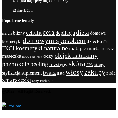
Jaki jest najlepszy olejek na blizny
22 sierpnia 2017
Popularne tematy
cera
dieta
cellulit
depilacja
blizny
domowe
alergie
domowym sposobem
dziecko
kosmetyki
dłonie
kosmetyki naturalne
INCI
marka
makijaż
masaż
olejek naturalny
maseczka
oczy
moda
nowości
skóra
paznokcie
peeling
rozstępy
stopy
SPA
zakupy
włosy
twarz
stylizacja
suplement
usta
zioła
zmarszczki
ćwiczenia
zęby
@2022 - All Right Reserved.