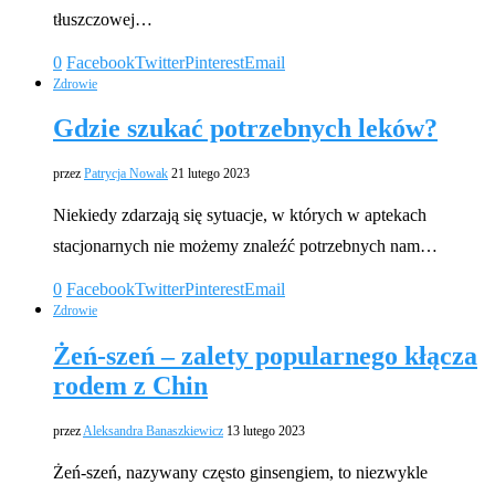
tłuszczowej…
0
Facebook
Twitter
Pinterest
Email
Zdrowie
Gdzie szukać potrzebnych leków?
przez
Patrycja Nowak
21 lutego 2023
Niekiedy zdarzają się sytuacje, w których w aptekach
stacjonarnych nie możemy znaleźć potrzebnych nam…
0
Facebook
Twitter
Pinterest
Email
Zdrowie
Żeń-szeń – zalety popularnego kłącza
rodem z Chin
przez
Aleksandra Banaszkiewicz
13 lutego 2023
Żeń-szeń, nazywany często ginsengiem, to niezwykle