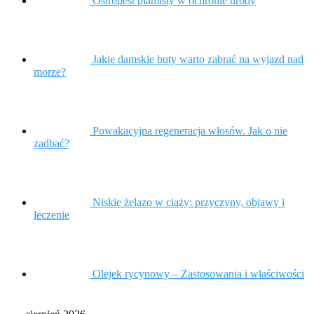
Ostropest plamisty w ochronie urody
Jakie damskie buty warto zabrać na wyjazd nad
morze?
Powakacyjna regeneracja włosów. Jak o nie
zadbać?
Niskie żelazo w ciąży: przyczyny, objawy i
leczenie
Olejek rycynowy – Zastosowania i właściwości