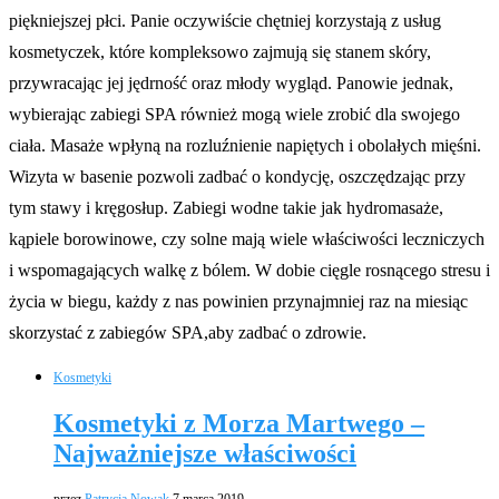
piękniejszej płci. Panie oczywiście chętniej korzystają z usług
kosmetyczek, które kompleksowo zajmują się stanem skóry,
przywracając jej jędrność oraz młody wygląd. Panowie jednak,
wybierając zabiegi SPA również mogą wiele zrobić dla swojego
ciała. Masaże wpłyną na rozluźnienie napiętych i obolałych mięśni.
Wizyta w basenie pozwoli zadbać o kondycję, oszczędzając przy
tym stawy i kręgosłup. Zabiegi wodne takie jak hydromasaże,
kąpiele borowinowe, czy solne mają wiele właściwości leczniczych
i wspomagających walkę z bólem. W dobie cięgle rosnącego stresu i
życia w biegu, każdy z nas powinien przynajmniej raz na miesiąc
skorzystać z zabiegów SPA,aby zadbać o zdrowie.
Kosmetyki
Kosmetyki z Morza Martwego –
Najważniejsze właściwości
przez
Patrycja Nowak
7 marca 2019