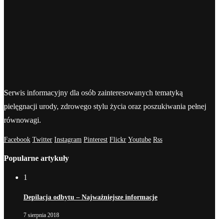
Serwis informacyjny dla osób zainteresowanych tematyką
pielęgnacji urody, zdrowego stylu życia oraz poszukiwania pełnej
równowagi.
Facebook
Twitter
Instagram
Pinterest
Flickr
Youtube
Rss
Popularne artykuły
1
Depilacja odbytu – Najważniejsze informacje
7 sierpnia 2018