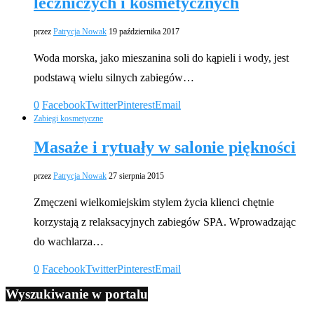
leczniczych i kosmetycznych
przez
Patrycja Nowak
19 października 2017
Woda morska, jako mieszanina soli do kąpieli i wody, jest
podstawą wielu silnych zabiegów…
0
Facebook
Twitter
Pinterest
Email
Zabiegi kosmetyczne
Masaże i rytuały w salonie piękności
przez
Patrycja Nowak
27 sierpnia 2015
Zmęczeni wielkomiejskim stylem życia klienci chętnie
korzystają z relaksacyjnych zabiegów SPA. Wprowadzając
do wachlarza…
0
Facebook
Twitter
Pinterest
Email
Wyszukiwanie w portalu