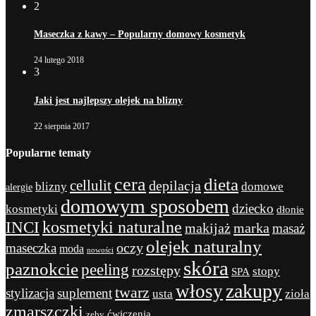
2
Maseczka z kawy – Popularny domowy kosmetyk
24 lutego 2018
3
Jaki jest najlepszy olejek na blizny
22 sierpnia 2017
Popularne tematy
cera
dieta
cellulit
depilacja
blizny
domowe
alergie
domowym sposobem
dziecko
kosmetyki
dłonie
kosmetyki naturalne
INCI
marka
makijaż
masaż
olejek naturalny
maseczka
oczy
moda
nowości
skóra
paznokcie
peeling
rozstępy
stopy
SPA
zakupy
włosy
twarz
stylizacja
suplement
usta
zioła
zmarszczki
ćwiczenia
zęby