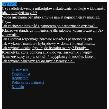
Top Posts
Czy radiofrekwencja mikroigłowa skutecznie redukuje widoczność
blizn potrądzikowych?
Woda micelarna Sensibio zmywa nawet najmocniejszy makijaż.
Czy...
Jak zachować bliskość z partnerem po narodzinach dziecka?...
Kluczowe standardy higieniczne dla salonów kosmetycznych: Jak
zapewnić...
Jak Biotebal wspomaga zdrowie włosów i paznokci dzięki...
Jak wykonać manicure hybrydowy w domu? Poznaj nasze...
Jak wybrać idealną fryzurę do kształtu twarzy? Porady...
Kosmetyki, które pomogą zlikwidować zaskórniki i wągry
Sztuczne rzęsy to przeszłość: 5 wyjątkowych tuszów, które...
Jak wybrać najlepszy żel do mycia twarzy dla...
O serwisie
Współpraca
Regulamin
Polityka prywatności
Kontakt