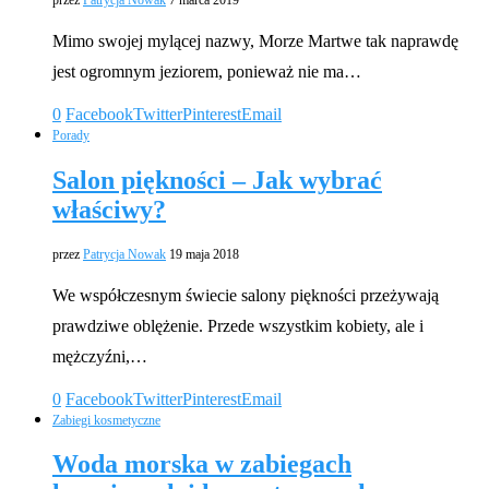
Mimo swojej mylącej nazwy, Morze Martwe tak naprawdę
jest ogromnym jeziorem, ponieważ nie ma…
0
Facebook
Twitter
Pinterest
Email
Porady
Salon piękności – Jak wybrać
właściwy?
przez
Patrycja Nowak
19 maja 2018
We współczesnym świecie salony piękności przeżywają
prawdziwe oblężenie. Przede wszystkim kobiety, ale i
mężczyźni,…
0
Facebook
Twitter
Pinterest
Email
Zabiegi kosmetyczne
Woda morska w zabiegach