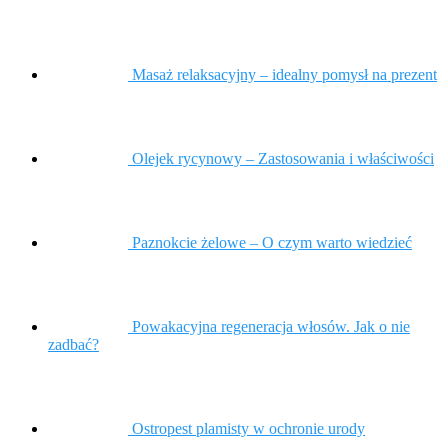
Masaż relaksacyjny – idealny pomysł na prezent
Olejek rycynowy – Zastosowania i właściwości
Paznokcie żelowe – O czym warto wiedzieć
Powakacyjna regeneracja włosów. Jak o nie
zadbać?
Ostropest plamisty w ochronie urody