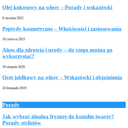
Olej kokosowy na włosy – Porady i wskazówki
8 stycznia 2022
Peptydy kosmetyczne – Właściwości i zastosowania
10 czerwca 2021
Aloes dla zdrowia i urody – do czego można go
wykorzystać?
19 sierpnia 2020
Ocet jabłkowy na włosy – Wskazówki i objaśnienia
24 listopada 2019
Porady
Jak wybrać idealną fryzurę do kształtu twarzy?
Porady stylistów