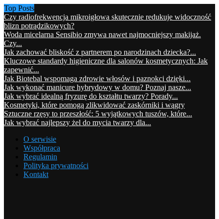
Top Posts
Czy radiofrekwencja mikroigłowa skutecznie redukuje widoczność
blizn potrądzikowych?
Woda micelarna Sensibio zmywa nawet najmocniejszy makijaż.
Czy...
Jak zachować bliskość z partnerem po narodzinach dziecka?...
Kluczowe standardy higieniczne dla salonów kosmetycznych: Jak
zapewnić...
Jak Biotebal wspomaga zdrowie włosów i paznokci dzięki...
Jak wykonać manicure hybrydowy w domu? Poznaj nasze...
Jak wybrać idealną fryzurę do kształtu twarzy? Porady...
Kosmetyki, które pomogą zlikwidować zaskórniki i wągry
Sztuczne rzęsy to przeszłość: 5 wyjątkowych tuszów, które...
Jak wybrać najlepszy żel do mycia twarzy dla...
O serwisie
Współpraca
Regulamin
Polityka prywatności
Kontakt