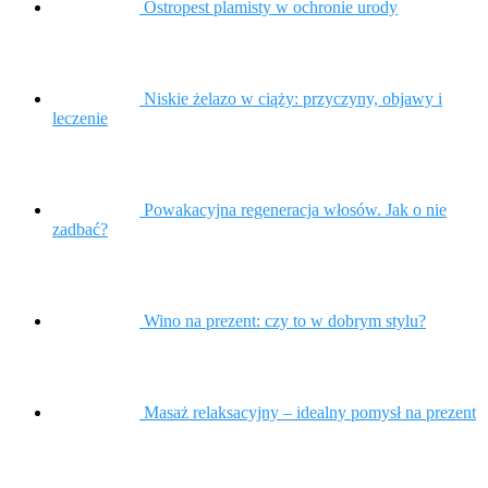
Ostropest plamisty w ochronie urody
Niskie żelazo w ciąży: przyczyny, objawy i
leczenie
Powakacyjna regeneracja włosów. Jak o nie
zadbać?
Wino na prezent: czy to w dobrym stylu?
Masaż relaksacyjny – idealny pomysł na prezent