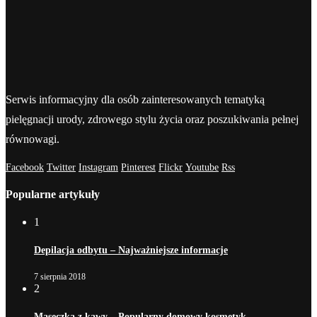
Serwis informacyjny dla osób zainteresowanych tematyką
pielęgnacji urody, zdrowego stylu życia oraz poszukiwania pełnej
równowagi.
Facebook
Twitter
Instagram
Pinterest
Flickr
Youtube
Rss
Popularne artykuły
1
Depilacja odbytu – Najważniejsze informacje
7 sierpnia 2018
2
Maseczka z kawy – Popularny domowy kosmetyk