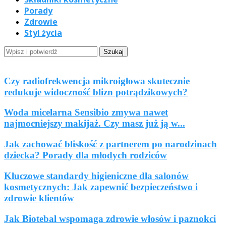
Porady
Zdrowie
Styl życia
Zabiegi kosmetyczne
Czy radiofrekwencja mikroigłowa skutecznie
redukuje widoczność blizn potrądzikowych?
Woda micelarna Sensibio zmywa nawet
najmocniejszy makijaż. Czy masz już ją w...
Jak zachować bliskość z partnerem po narodzinach
dziecka? Porady dla młodych rodziców
Kluczowe standardy higieniczne dla salonów
kosmetycznych: Jak zapewnić bezpieczeństwo i
zdrowie klientów
Jak Biotebal wspomaga zdrowie włosów i paznokci