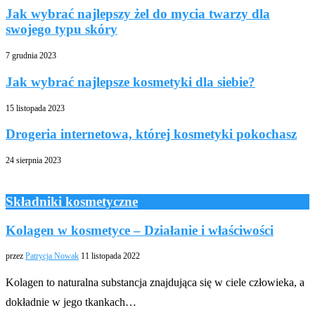
Jak wybrać najlepszy żel do mycia twarzy dla
swojego typu skóry
7 grudnia 2023
Jak wybrać najlepsze kosmetyki dla siebie?
15 listopada 2023
Drogeria internetowa, której kosmetyki pokochasz
24 sierpnia 2023
Składniki kosmetyczne
Kolagen w kosmetyce – Działanie i właściwości
przez
Patrycja Nowak
11 listopada 2022
Kolagen to naturalna substancja znajdująca się w ciele człowieka, a
dokładnie w jego tkankach…