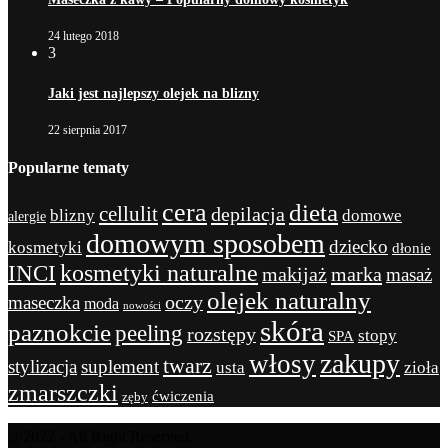
24 lutego 2018
3
Jaki jest najlepszy olejek na blizny
22 sierpnia 2017
Popularne tematy
cera
dieta
cellulit
depilacja
blizny
domowe
alergie
domowym sposobem
dziecko
kosmetyki
dłonie
kosmetyki naturalne
INCI
marka
makijaż
masaż
olejek naturalny
maseczka
oczy
moda
nowości
skóra
paznokcie
peeling
rozstępy
stopy
SPA
zakupy
włosy
twarz
stylizacja
suplement
usta
zioła
zmarszczki
ćwiczenia
zęby
@2022 - All Right Reserved.