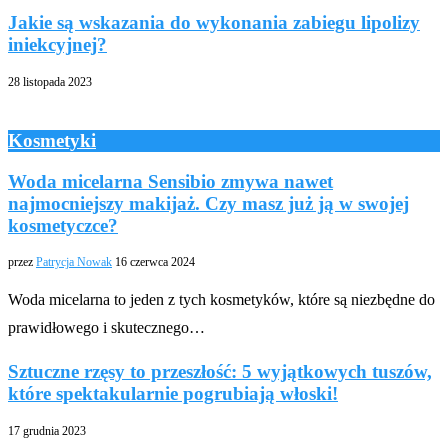
Jakie są wskazania do wykonania zabiegu lipolizy
iniekcyjnej?
28 listopada 2023
Kosmetyki
Woda micelarna Sensibio zmywa nawet
najmocniejszy makijaż. Czy masz już ją w swojej
kosmetyczce?
przez
Patrycja Nowak
16 czerwca 2024
Woda micelarna to jeden z tych kosmetyków, które są niezbędne do
prawidłowego i skutecznego…
Sztuczne rzęsy to przeszłość: 5 wyjątkowych tuszów,
które spektakularnie pogrubiają włoski!
17 grudnia 2023