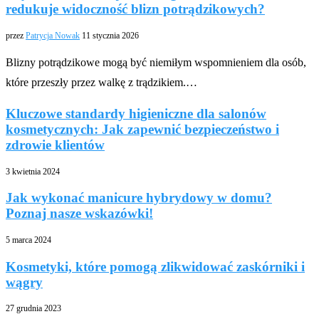
redukuje widoczność blizn potrądzikowych?
przez
Patrycja Nowak
11 stycznia 2026
Blizny potrądzikowe mogą być niemiłym wspomnieniem dla osób,
które przeszły przez walkę z trądzikiem.…
Kluczowe standardy higieniczne dla salonów
kosmetycznych: Jak zapewnić bezpieczeństwo i
zdrowie klientów
3 kwietnia 2024
Jak wykonać manicure hybrydowy w domu?
Poznaj nasze wskazówki!
5 marca 2024
Kosmetyki, które pomogą zlikwidować zaskórniki i
wągry
27 grudnia 2023