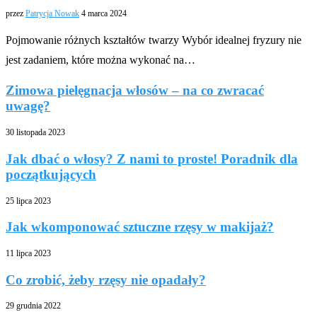
przez
Patrycja Nowak
4 marca 2024
Pojmowanie różnych kształtów twarzy Wybór idealnej fryzury nie
jest zadaniem, które można wykonać na…
Zimowa pielęgnacja włosów – na co zwracać
uwagę?
30 listopada 2023
Jak dbać o włosy? Z nami to proste! Poradnik dla
początkujących
25 lipca 2023
Jak wkomponować sztuczne rzęsy w makijaż?
11 lipca 2023
Co zrobić, żeby rzęsy nie opadały?
29 grudnia 2022