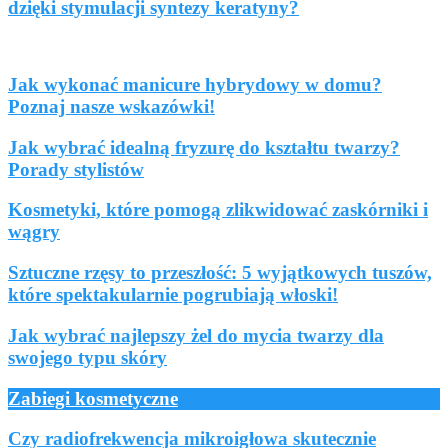
dzięki stymulacji syntezy keratyny?
Zabiegi kosmetyczne
Jak wykonać manicure hybrydowy w domu?
Poznaj nasze wskazówki!
Jak wybrać idealną fryzurę do kształtu twarzy?
Porady stylistów
Kosmetyki, które pomogą zlikwidować zaskórniki i
wągry
Sztuczne rzęsy to przeszłość: 5 wyjątkowych tuszów,
które spektakularnie pogrubiają włoski!
Jak wybrać najlepszy żel do mycia twarzy dla
swojego typu skóry
Zabiegi kosmetyczne
Czy radiofrekwencja mikroigłowa skutecznie