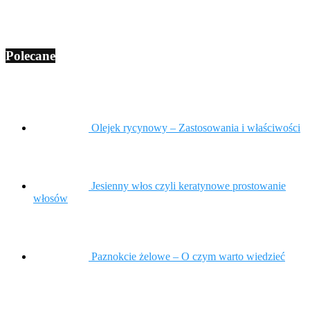
Polecane
Olejek rycynowy – Zastosowania i właściwości
Jesienny włos czyli keratynowe prostowanie
włosów
Paznokcie żelowe – O czym warto wiedzieć