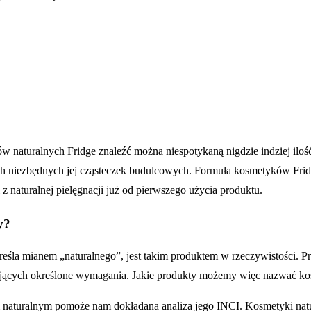
 naturalnych Fridge znaleźć można niespotykaną nigdzie indziej ilość
ich niezbędnych jej cząsteczek budulcowych. Formuła kosmetyków Fridg
z naturalnej pielęgnacji już od pierwszego użycia produktu.
y?
reśla mianem „naturalnego”, jest takim produktem w rzeczywistości. 
ających określone wymagania. Jakie produkty możemy więc nazwać k
 naturalnym pomoże nam dokładana analiza jego INCI. Kosmetyki natu