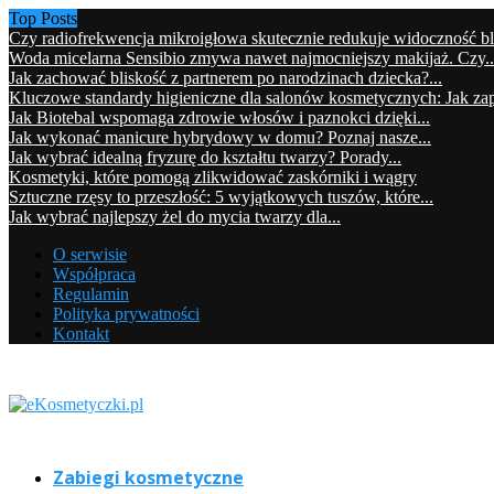
Top Posts
Czy radiofrekwencja mikroigłowa skutecznie redukuje widoczność b
Woda micelarna Sensibio zmywa nawet najmocniejszy makijaż. Czy..
Jak zachować bliskość z partnerem po narodzinach dziecka?...
Kluczowe standardy higieniczne dla salonów kosmetycznych: Jak zap
Jak Biotebal wspomaga zdrowie włosów i paznokci dzięki...
Jak wykonać manicure hybrydowy w domu? Poznaj nasze...
Jak wybrać idealną fryzurę do kształtu twarzy? Porady...
Kosmetyki, które pomogą zlikwidować zaskórniki i wągry
Sztuczne rzęsy to przeszłość: 5 wyjątkowych tuszów, które...
Jak wybrać najlepszy żel do mycia twarzy dla...
O serwisie
Współpraca
Regulamin
Polityka prywatności
Kontakt
Zabiegi kosmetyczne