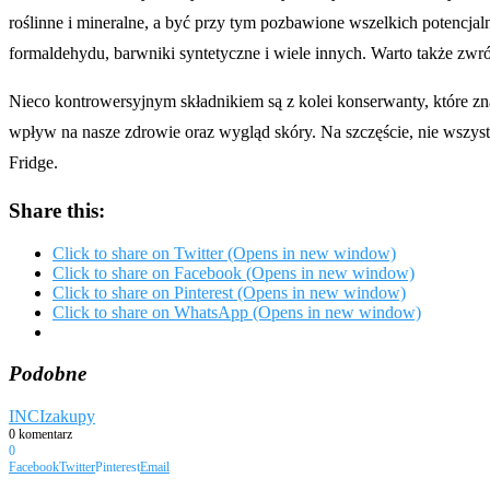
roślinne i mineralne, a być przy tym pozbawione wszelkich potencjal
formaldehydu, barwniki syntetyczne i wiele innych. Warto także zwró
Nieco kontrowersyjnym składnikiem są z kolei konserwanty, które z
wpływ na nasze zdrowie oraz wygląd skóry. Na szczęście, nie wszyst
Fridge.
Share this:
Click to share on Twitter (Opens in new window)
Click to share on Facebook (Opens in new window)
Click to share on Pinterest (Opens in new window)
Click to share on WhatsApp (Opens in new window)
Podobne
INCI
zakupy
0 komentarz
0
Facebook
Twitter
Pinterest
Email