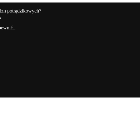
lizn potrądzikowych?
.
ewnić...