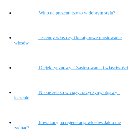
Wino na prezent: czy to w dobrym stylu?
Jesienny włos czyli keratynowe prostowanie
włosów
Olejek rycynowy – Zastosowania i właściwości
Niskie żelazo w ciąży: przyczyny, objawy i
leczenie
Powakacyjna regeneracja włosów. Jak o nie
zadbać?