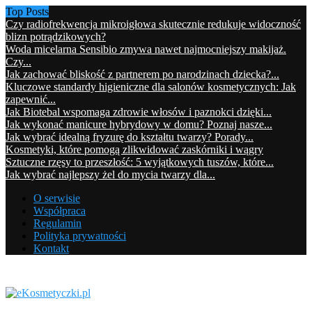
Top Posts
Czy radiofrekwencja mikroigłowa skutecznie redukuje widoczność
blizn potrądzikowych?
Woda micelarna Sensibio zmywa nawet najmocniejszy makijaż.
Czy...
Jak zachować bliskość z partnerem po narodzinach dziecka?...
Kluczowe standardy higieniczne dla salonów kosmetycznych: Jak
zapewnić...
Jak Biotebal wspomaga zdrowie włosów i paznokci dzięki...
Jak wykonać manicure hybrydowy w domu? Poznaj nasze...
Jak wybrać idealną fryzurę do kształtu twarzy? Porady...
Kosmetyki, które pomogą zlikwidować zaskórniki i wągry
Sztuczne rzęsy to przeszłość: 5 wyjątkowych tuszów, które...
Jak wybrać najlepszy żel do mycia twarzy dla...
O serwisie
Współpraca
Regulamin
Polityka prywatności
Kontakt