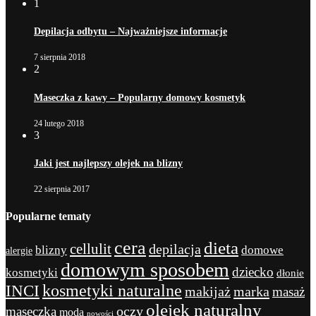
1
Depilacja odbytu – Najważniejsze informacje
7 sierpnia 2018
2
Maseczka z kawy – Popularny domowy kosmetyk
24 lutego 2018
3
Jaki jest najlepszy olejek na blizny
22 sierpnia 2017
Popularne tematy
cera
dieta
cellulit
depilacja
blizny
domowe
alergie
domowym sposobem
dziecko
kosmetyki
dłonie
kosmetyki naturalne
INCI
marka
makijaż
masaż
olejek naturalny
maseczka
oczy
moda
nowości