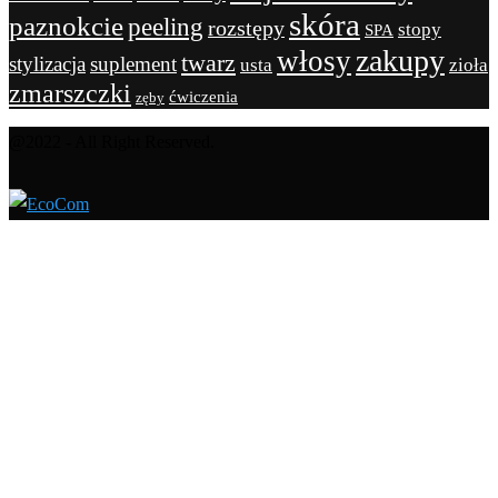
skóra
paznokcie
peeling
rozstępy
stopy
SPA
zakupy
włosy
twarz
stylizacja
suplement
usta
zioła
zmarszczki
ćwiczenia
zęby
@2022 - All Right Reserved.