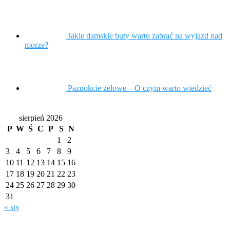
Jakie damskie buty warto zabrać na wyjazd nad
morze?
Paznokcie żelowe – O czym warto wiedzieć
sierpień 2026
P
W
Ś
C
P
S
N
1
2
3
4
5
6
7
8
9
10
11
12
13
14
15
16
17
18
19
20
21
22
23
24
25
26
27
28
29
30
31
« sty