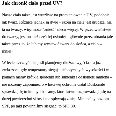
Jak chronić ciało przed UV?
Nasze ciało także jest wrażliwe na promieniowanie UV, podobnie
jak twarz. Różnice jednak są dwie – skóra na ciele jest grubsza, niż
ta na twarzy, więc może “znieść” nieco więcej. W przeciwieństwie
do twarzy, jest ona też częściej osłonięta, głównie przez ubrania (ale
także przez to, że lubimy wystawić twarz do słońca, a ciało –
mniej).
W lecie, szczególnie, jeśli planujemy dłuższe wyjścia – a już
zwłaszcza, gdy temperatury sięgają niebotycznych wysokości i w
planach mamy krótkie spodenki lub sukienki i odsłonięte ramiona –
nie możemy zapomnieć o właściwej ochronie ciała! Doskonale
sprawdzą się tu kremy i balsamy, które łatwo rozprowadzają się na
dużej powierzchni skóry i nie spływają z niej. Minimalny poziom
SPF, po jaki powinniśmy sięgnąć, to SPF 30.