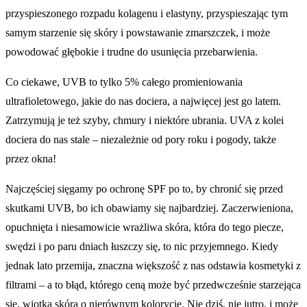
przyspieszonego rozpadu kolagenu i elastyny, przyspieszając tym
samym starzenie się skóry i powstawanie zmarszczek, i może
powodować głębokie i trudne do usunięcia przebarwienia.
Co ciekawe, UVB to tylko 5% całego promieniowania
ultrafioletowego, jakie do nas dociera, a najwięcej jest go latem.
Zatrzymują je też szyby, chmury i niektóre ubrania. UVA z kolei
dociera do nas stale – niezależnie od pory roku i pogody, także
przez okna!
Najczęściej sięgamy po ochronę SPF po to, by chronić się przed
skutkami UVB, bo ich obawiamy się najbardziej. Zaczerwieniona,
opuchnięta i niesamowicie wrażliwa skóra, która do tego piecze,
swędzi i po paru dniach łuszczy się, to nic przyjemnego. Kiedy
jednak lato przemija, znaczna większość z nas odstawia kosmetyki z
filtrami – a to błąd, którego ceną może być przedwcześnie starzejąca
się, wiotka skóra o nierównym kolorycie. Nie dziś, nie jutro, i może