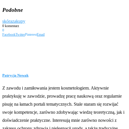
Podobne
skóra
zakupy
0 komentarz
0
Facebook
Twitter
Pinterest
Email
Patrycja Nowak
Z zawodu i zamiłowania jestem kosmetologiem. Aktywnie
praktykuję w zawodzie, prowadzę pracę naukową oraz regularnie
pisuję na łamach portali tematycznych. Stale staram się rozwijać
swoje kompetencje, zarówno zdobywając wiedzę teoretyczną, jak i
doświadczenie praktyczne. Interesują mnie zarówno nowości z
zakresu ochrony zdrowia i pielęgnacji urody, a także tradycyjne