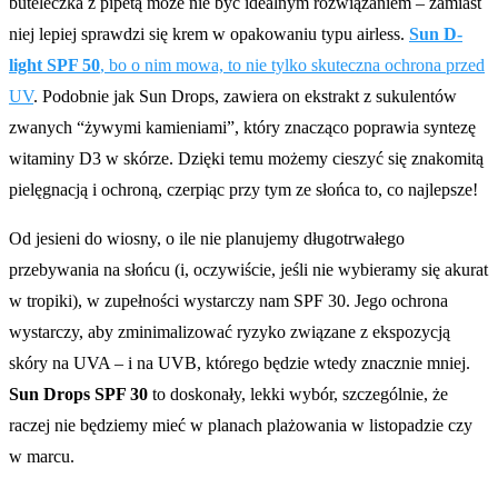
buteleczka z pipetą może nie być idealnym rozwiązaniem – zamiast
niej lepiej sprawdzi się krem w opakowaniu typu airless.
Sun D-
light SPF 50
, bo o nim mowa, to nie tylko skuteczna ochrona przed
UV
. Podobnie jak Sun Drops, zawiera on ekstrakt z sukulentów
zwanych “żywymi kamieniami”, który znacząco poprawia syntezę
witaminy D3 w skórze. Dzięki temu możemy cieszyć się znakomitą
pielęgnacją i ochroną, czerpiąc przy tym ze słońca to, co najlepsze!
Od jesieni do wiosny, o ile nie planujemy długotrwałego
przebywania na słońcu (i, oczywiście, jeśli nie wybieramy się akurat
w tropiki), w zupełności wystarczy nam SPF 30. Jego ochrona
wystarczy, aby zminimalizować ryzyko związane z ekspozycją
skóry na UVA – i na UVB, którego będzie wtedy znacznie mniej.
Sun Drops SPF 30
to doskonały, lekki wybór, szczególnie, że
raczej nie będziemy mieć w planach plażowania w listopadzie czy
w marcu.