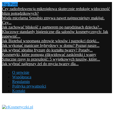
Top Posts
Czy radiofrekwencja mikroigłowa skutecznie redukuje widoczność
blizn potrądzikowych?
Woda micelarna Sensibio zmywa nawet najmocniejszy makijaż.
Czy...
Jak zachować bliskość z partnerem po narodzinach dziecka?...
Kluczowe standardy higieniczne dla salonów kosmetycznych: Jak
zapewnić...
Jak Biotebal wspomaga zdrowie włosów i paznokci dzięki...
Jak wykonać manicure hybrydowy w domu? Poznaj nasze...
Jak wybrać idealną fryzurę do kształtu twarzy? Porady...
Kosmetyki, które pomogą zlikwidować zaskórniki i wągry
Sztuczne rzęsy to przeszłość: 5 wyjątkowych tuszów, które...
Jak wybrać najlepszy żel do mycia twarzy dla...
O serwisie
Współpraca
Regulamin
Polityka prywatności
Kontakt