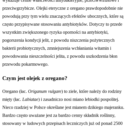
wykazuje cenne właściwości antybakteryjne, przeciwwirusowe i
przeciwgrzybicze. Olejki eteryczne z oregano prawdopodobnie nie
powodują przy tym wielu znaczących efektów ubocznych, które są
często przypisywane stosowaniu antybiotyków. Dotyczy to przede
wszystkim zwiększonego ryzyka oporności na antybiotyki,
pogorszenia kondycji jelit, z powodu niszczenia pożytecznych
bakterii probiotycznych, zmniejszenia wchłaniania witamin i
powodowania nieszczelności jelita, z powodu uszkodzenia błon
przewodu pokarmowego.
Czym jest olejek z oregano?
Oregano (łac.
Origanum vulgare
) to ziele, które należy do rodziny
mięty (łac.
Labiatae
) i zasadniczo nosi miano lebiodki pospolitej.
Nieco rzadziej w Polsce określane jest mianem dzikiego majeranku.
Bardzo często uważane jest za bardzo cenny składnik roślinny,
stosowany w ludowych przepisach leczniczych już od ponad 2500