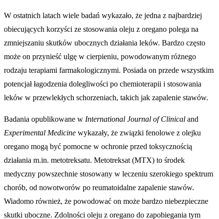
W ostatnich latach wiele badań wykazało, że jedna z najbardziej
obiecujących korzyści ze stosowania oleju z oregano polega na
zmniejszaniu skutków ubocznych działania leków. Bardzo często
może on przynieść ulgę w cierpieniu, powodowanym różnego
rodzaju terapiami farmakologicznymi. Posiada on przede wszystkim
potencjał łagodzenia dolegliwości po chemioterapii i stosowania
leków w przewlekłych schorzeniach, takich jak zapalenie stawów.
Badania opublikowane w
International Journal of Clinical
and
Experimental Medicine
wykazały, że związki fenolowe z olejku
oregano mogą być pomocne w ochronie przed toksycznością
działania m.in. metotreksatu. Metotreksat (MTX) to środek
medyczny powszechnie stosowany w leczeniu szerokiego spektrum
chorób, od nowotworów po reumatoidalne zapalenie stawów.
Wiadomo również, że powodować on może bardzo niebezpieczne
skutki uboczne. Zdolności oleju z oregano do zapobiegania tym