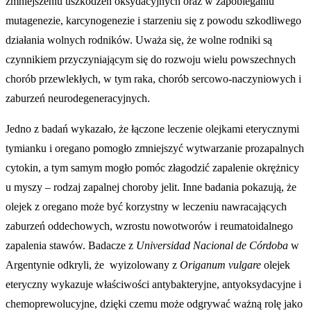
zmniejszeniu uszkodzeń oksydacyjnych oraz w zapobieganiu
mutagenezie, karcynogenezie i starzeniu się z powodu szkodliwego
działania wolnych rodników. Uważa się, że wolne rodniki są
czynnikiem przyczyniającym się do rozwoju wielu powszechnych
chorób przewlekłych, w tym raka, chorób sercowo-naczyniowych i
zaburzeń neurodegeneracyjnych.
Jedno z badań wykazało, że łączone leczenie olejkami eterycznymi
tymianku i oregano pomogło zmniejszyć wytwarzanie prozapalnych
cytokin, a tym samym mogło pomóc złagodzić zapalenie okrężnicy
u myszy – rodzaj zapalnej choroby jelit. Inne badania pokazują, że
olejek z oregano może być korzystny w leczeniu nawracających
zaburzeń oddechowych, wzrostu nowotworów i reumatoidalnego
zapalenia stawów. Badacze z
Universidad Nacional de Córdoba
w
Argentynie odkryli, że wyizolowany z
Origanum vulgare
olejek
eteryczny wykazuje właściwości antybakteryjne, antyoksydacyjne i
chemoprewolucyjne, dzięki czemu może odgrywać ważną rolę jako