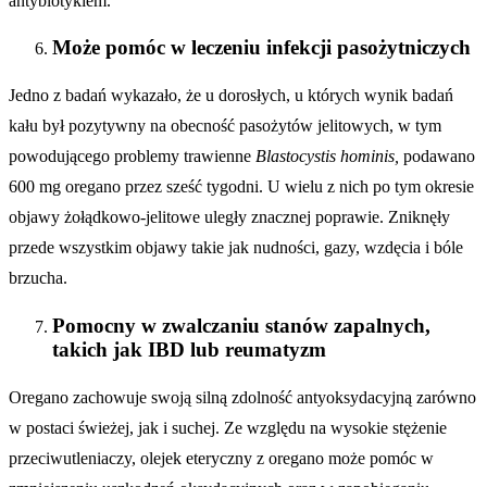
antybiotykiem.
Może pomóc w leczeniu infekcji pasożytniczych
Jedno z badań wykazało, że u dorosłych, u których wynik badań
kału był pozytywny na obecność pasożytów jelitowych, w tym
powodującego problemy trawienne
Blastocystis hominis,
podawano
600 mg oregano przez sześć tygodni. U wielu z nich po tym okresie
objawy żołądkowo-jelitowe uległy znacznej poprawie. Zniknęły
przede wszystkim objawy takie jak nudności, gazy, wzdęcia i bóle
brzucha.
Pomocny w zwalczaniu stanów zapalnych,
takich jak IBD lub reumatyzm
Oregano zachowuje swoją silną zdolność antyoksydacyjną zarówno
w postaci świeżej, jak i suchej. Ze względu na wysokie stężenie
przeciwutleniaczy, olejek eteryczny z oregano może pomóc w