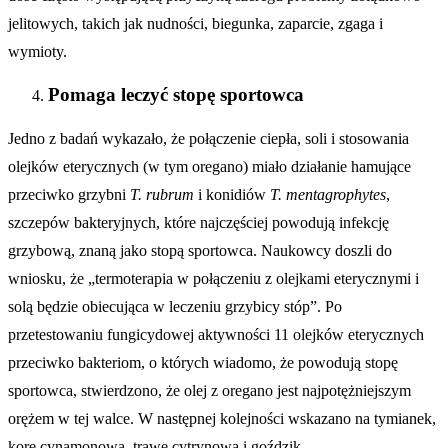
jelitowych, takich jak nudności, biegunka, zaparcie, zgaga i
wymioty.
Pomaga leczyć stopę sportowca
Jedno z badań wykazało, że połączenie ciepła, soli i stosowania
olejków eterycznych (w tym oregano) miało działanie hamujące
przeciwko grzybni
T. rubrum
i konidiów
T. mentagrophytes
,
szczepów bakteryjnych, które najczęściej powodują infekcję
grzybową, znaną jako stopą sportowca. Naukowcy doszli do
wniosku, że „termoterapia w połączeniu z olejkami eterycznymi i
solą będzie obiecująca w leczeniu grzybicy stóp”. Po
przetestowaniu fungicydowej aktywności 11 olejków eterycznych
przeciwko bakteriom, o których wiadomo, że powodują stopę
sportowca, stwierdzono, że olej z oregano jest najpotężniejszym
orężem w tej walce. W następnej kolejności wskazano na tymianek,
korę cynamonową, trawę cytrynową i goździk.