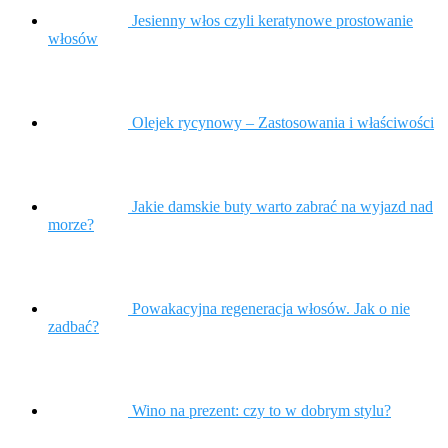
Jesienny włos czyli keratynowe prostowanie
włosów
Olejek rycynowy – Zastosowania i właściwości
Jakie damskie buty warto zabrać na wyjazd nad
morze?
Powakacyjna regeneracja włosów. Jak o nie
zadbać?
Wino na prezent: czy to w dobrym stylu?