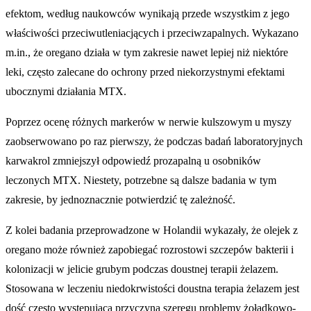
efektom, według naukowców wynikają przede wszystkim z jego
właściwości przeciwutleniacjących i przeciwzapalnych. Wykazano
m.in., że oregano działa w tym zakresie nawet lepiej niż niektóre
leki, często zalecane do ochrony przed niekorzystnymi efektami
ubocznymi działania MTX.
Poprzez ocenę różnych markerów w nerwie kulszowym u myszy
zaobserwowano po raz pierwszy, że podczas badań laboratoryjnych
karwakrol zmniejszył odpowiedź prozapalną u osobników
leczonych MTX. Niestety, potrzebne są dalsze badania w tym
zakresie, by jednoznacznie potwierdzić tę zależność.
Z kolei badania przeprowadzone w Holandii wykazały, że olejek z
oregano może również zapobiegać rozrostowi szczepów bakterii i
kolonizacji w jelicie grubym podczas doustnej terapii żelazem.
Stosowana w leczeniu niedokrwistości doustna terapia żelazem jest
dość często występującą przyczyną szeregu problemy żołądkowo-