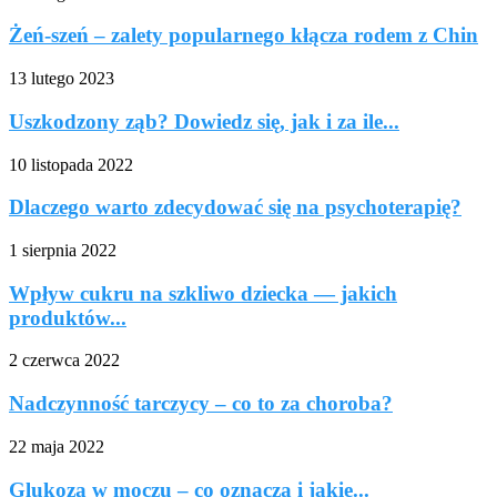
Żeń-szeń – zalety popularnego kłącza rodem z Chin
13 lutego 2023
Uszkodzony ząb? Dowiedz się, jak i za ile...
10 listopada 2022
Dlaczego warto zdecydować się na psychoterapię?
1 sierpnia 2022
Wpływ cukru na szkliwo dziecka — jakich
produktów...
2 czerwca 2022
Nadczynność tarczycy – co to za choroba?
22 maja 2022
Glukoza w moczu – co oznacza i jakie...