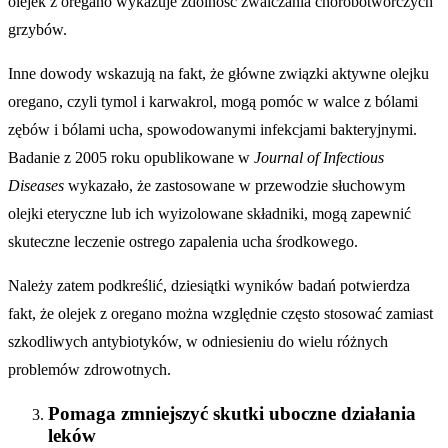
olejek z oregano wykazuje zdolność zwalczania chorobotwórczych
grzybów.
Inne dowody wskazują na fakt, że główne związki aktywne olejku
oregano, czyli tymol i karwakrol, mogą pomóc w walce z bólami
zębów i bólami ucha, spowodowanymi infekcjami bakteryjnymi.
Badanie z 2005 roku opublikowane w
Journal of Infectious
Diseases
wykazało, że zastosowane w przewodzie słuchowym
olejki eteryczne lub ich wyizolowane składniki, mogą zapewnić
skuteczne leczenie ostrego zapalenia ucha środkowego.
Należy zatem podkreślić, dziesiątki wyników badań potwierdza
fakt, że olejek z oregano można względnie często stosować zamiast
szkodliwych antybiotyków, w odniesieniu do wielu różnych
problemów zdrowotnych.
Pomaga zmniejszyć skutki uboczne działania
leków