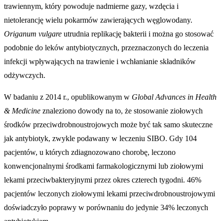
trawiennym, który powoduje nadmierne gazy, wzdęcia i
nietolerancję wielu pokarmów zawierających węglowodany.
Origanum vulgare
utrudnia replikację bakterii i można go stosować
podobnie do leków antybiotycznych, przeznaczonych do leczenia
infekcji wpływających na trawienie i wchłanianie składników
odżywczych.
W badaniu z 2014 r., opublikowanym w
Global Advances in Health
& Medicine
znaleziono dowody na to, że stosowanie ziołowych
środków przeciwdrobnoustrojowych może być tak samo skuteczne
jak antybiotyk, zwykle podawany w leczeniu SIBO. Gdy 104
pacjentów, u których zdiagnozowano chorobę, leczono
konwencjonalnymi środkami farmakologicznymi lub ziołowymi
lekami przeciwbakteryjnymi przez okres czterech tygodni. 46%
pacjentów leczonych ziołowymi lekami przeciwdrobnoustrojowymi
doświadczyło poprawy w porównaniu do jedynie 34% leczonych