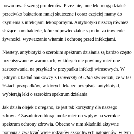
powodować szereg problemów. Przez nie, inne leki mogą działać
przeciwko bakteriom mniej skuteczne i coraz częściej mamy do
czynienia z infekcjami lekoopornymi. Antybiotyki niszczą również
służące nam bakterie, które odpowiedzialne są m.in. za trawienie
żywności, wytwarzanie witamin i ochronę przed infekcjami.
Niestety, antybiotyki o szerokim spektrum działania są bardzo często
przepisywane w warunkach, w których nie powinny mieć one
zastosowania, na przykład w przypadku infekcji wirusowych. W
jednym z badań naukowcy z
University of Utah
stwierdzili, że w 60
%-tach przypadków, w których lekarze przepisują antybiotyki,
wybierają leki o szerokim spektrum działania.
Jak działa olejek z oregano, że jest tak korzystny dla naszego
zdrowia? Zasadniczo biorąc może mieć on wpływ na szerokie
spektrum ochrony zdrowia. Obecne w nim składniki aktywne
pomagają zwalczać wiele rodzajów szkodliwych patogenów, w tym