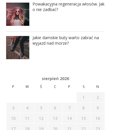
Powakacyjna regeneracja włosów. Jak
o nie zadbać?
Jakie damskie buty warto zabrać na
wyjazd nad morze?
sierpień 2026
P
W
Ś
C
P
S
N
1
2
3
4
5
6
7
8
9
10
11
12
13
14
15
16
17
18
19
20
21
22
23