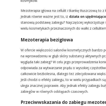
kosmyków.
Mezoterapia igłowa na cellulit i tkankę tłuszczową to z 
Jednak równie ważne jest to, iż
działa on ujędrniając
stanowią podstawę zabiegu? Najczęściej wykorzystuje 
wielu kosmetykach przeznaczonych do walki z cellulitem
Mezoterapia bezigłowa
W ofercie większości salonów kosmetycznych bardzo p
na wprowadzeniu w głąb skóry substancji aktywnych pr
wygląda taki zabieg? W celu jego przeprowadzenia koni
odpowiada za wytwarzanie prądu o wysokiej częstotliwoś
całkowicie bezbolesna, dlatego też zdecydowana większ
Jeśli chodzi o efekty zabiegu, to w wielu przypadkach s
ulega znacznej poprawie. Aby jednak efekty zabiegu buł
zabiegów w równych odstępach czasowych.
Przeciwwskazania do zabiegu mezoter