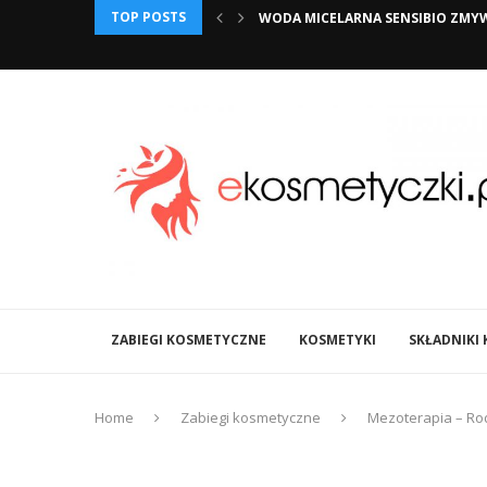
TOP POSTS
WYCH?
MYWA NAWET NAJMOCNIEJSZY MAKIJAŻ. CZY...
JAK ZACHOWAĆ BLISKOŚĆ Z PARTN
ZABIEGI KOSMETYCZNE
KOSMETYKI
SKŁADNIKI
Home
Zabiegi kosmetyczne
Mezoterapia – Ro