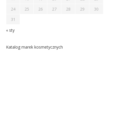
24
25
26
27
28
29
30
31
« sty
Katalog marek kosmetycznych