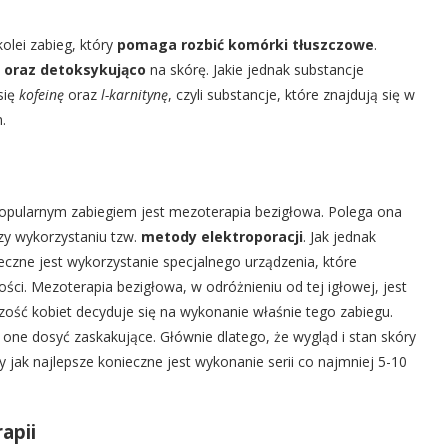
kolei zabieg, który
pomaga rozbić komórki tłuszczowe
.
o oraz detoksykująco
na skórę. Jakie jednak substancje
się
kofeinę
oraz
l-karnitynę
, czyli substancje, które znajdują się w
.
opularnym zabiegiem jest mezoterapia bezigłowa. Polega ona
zy wykorzystaniu tzw.
metody elektroporacji
. Jak jednak
eczne jest wykorzystanie specjalnego urządzenia, które
ci. Mezoterapia bezigłowa, w odróżnieniu od tej igłowej, jest
ość kobiet decyduje się na wykonanie właśnie tego zabiegu.
ą one dosyć zaskakujące. Głównie dlatego, że wygląd i stan skóry
y jak najlepsze konieczne jest wykonanie serii co najmniej 5-10
apii