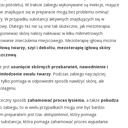
yciu pistoletu). W trakcie zabiegu wykonywane są iniekcje, mające
ne znajdujące się w preparacie mogą bez problemu ominąć
y. W przypadku substancji aktywnych znajdujących się w
y. Dlatego też nie są one tak skuteczne, jak mezoterapia.
, ponieważ skórę należy nakłuwać w kilku milimetrowych
osowanie znieczulenia miejscowego. Mezoterapię igłową można
łową twarzy, szyi i dekoltu
,
mezoterapię igłową skóry
uszczową
.
e jest
usunięcie skórnych przebarwień, nawodnienie i
dmłodzenie owalu twarzy
. Podczas zabiegu najczęściej
ie tylko pomaga w odpowiedni sposób nawilżyć skórę, ale
kolagenu.
uteczny sposób
zahamować proces łysienia
, a także
pobudza
 i po zabiegu, to w wielu przypadkach mogą one być bardzo
ym preparatem jest tzw.
dekspantenol
, który pomaga
li substancja, która pomaga zahamować proces wypadania