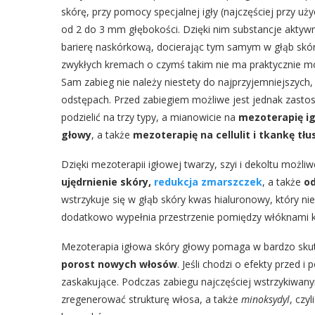
skórę, przy pomocy specjalnej igły (najczęściej przy uż
od 2 do 3 mm głębokości. Dzięki nim substancje aktyw
barierę naskórkową, docierając tym samym w głąb skór
zwykłych kremach o czymś takim nie ma praktycznie mow
Sam zabieg nie należy niestety do najprzyjemniejszych
odstępach. Przed zabiegiem możliwe jest jednak zast
podzielić na trzy typy, a mianowicie na
mezoterapię ig
głowy
, a także
mezoterapię na cellulit i tkankę tł
Dzięki mezoterapii igłowej twarzy, szyi i dekoltu możliw
ujędrnienie skóry,
redukcja zmarszczek
, a także
o
wstrzykuje się w głąb skóry kwas hialuronowy, który n
dodatkowo wypełnia przestrzenie pomiędzy włóknami 
Mezoterapia igłowa skóry głowy pomaga w bardzo sk
porost nowych włosów
. Jeśli chodzi o efekty przed
zaskakujące. Podczas zabiegu najczęściej wstrzykiwan
zregenerować strukturę włosa, a także
minoksydyl
, czy