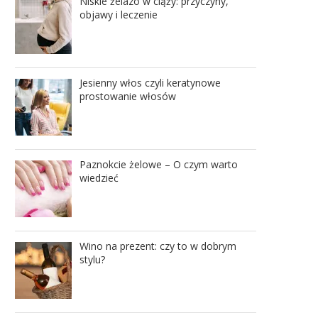
Niskie żelazo w ciąży: przyczyny,
objawy i leczenie
Jesienny włos czyli keratynowe
prostowanie włosów
Paznokcie żelowe – O czym warto
wiedzieć
Wino na prezent: czy to w dobrym
stylu?