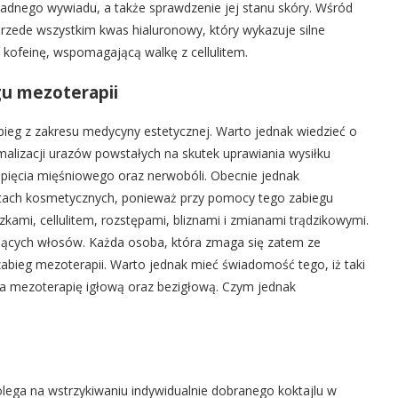
ładnego wywiadu, a także sprawdzenie jej stanu skóry. Wśród
zede wszystkim kwas hialuronowy, który wykazuje silne
kofeinę, wspomagającą walkę z cellulitem.
u mezoterapii
bieg z zakresu medycyny estetycznej. Warto jednak wiedzieć o
imalizacji urazów powstałych na skutek uprawiania wysiłku
apięcia mięśniowego oraz nerwobóli. Obecnie jednak
etach kosmetycznych, ponieważ przy pomocy tego zabiegu
mi, cellulitem, rozstępami, bliznami i zmianami trądzikowymi.
jących włosów. Każda osoba, która zmaga się zatem ze
ieg mezoterapii. Warto jednak mieć świadomość tego, iż taki
na mezoterapię igłową oraz bezigłową. Czym jednak
lega na wstrzykiwaniu indywidualnie dobranego koktajlu w