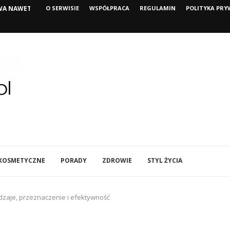
EREM PO NARODZINACH DZIECKA?...
O SERWISIE
WSPÓŁPRACA
KLUCZOWE STANDARDY HIGIENICZNE 
REGULAMIN
POLITYKA PRY
 KOSMETYCZNE
PORADY
ZDROWIE
STYL ŻYCIA
dzaje, przeznaczenie i efektywność