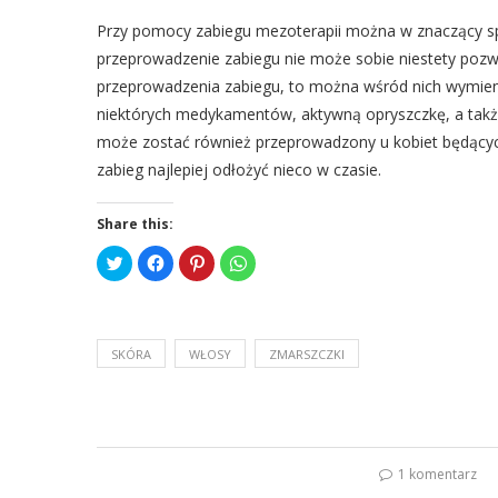
Przy pomocy zabiegu mezoterapii można w znaczący s
przeprowadzenie zabiegu nie może sobie niestety pozwo
przeprowadzenia zabiegu, to można wśród nich wymien
niektórych medykamentów, aktywną opryszczkę, a także
może zostać również przeprowadzony u kobiet będących 
zabieg najlepiej odłożyć nieco w czasie.
Share this:
C
C
C
C
l
l
l
l
i
i
i
i
c
c
c
c
k
k
k
k
t
t
t
t
o
o
o
o
s
s
s
s
SKÓRA
WŁOSY
ZMARSZCZKI
h
h
h
h
a
a
a
a
r
r
r
r
e
e
e
e
o
o
o
o
n
n
n
n
T
F
P
W
w
a
i
h
i
c
n
a
1 komentarz
t
e
t
t