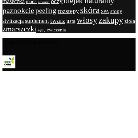
olejek naturalny
maseczka
oczy
moda
nowości
skóra
paznokcie
peeling
rozstępy
stopy
SPA
zakupy
włosy
twarz
stylizacja
suplement
usta
zioła
zmarszczki
ćwiczenia
zęby
@2022 - All Right Reserved.