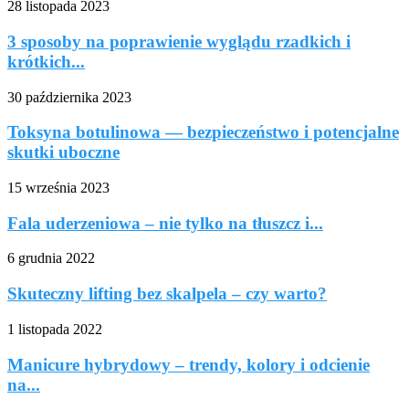
28 listopada 2023
3 sposoby na poprawienie wyglądu rzadkich i
krótkich...
30 października 2023
Toksyna botulinowa — bezpieczeństwo i potencjalne
skutki uboczne
15 września 2023
Fala uderzeniowa – nie tylko na tłuszcz i...
6 grudnia 2022
Skuteczny lifting bez skalpela – czy warto?
1 listopada 2022
Manicure hybrydowy – trendy, kolory i odcienie
na...