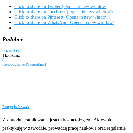
Click to share on Twitter (Opens in new window)
Click to share on Facebook (Opens in new window)
Click to share on Pinterest (Opens in new window)
Click to share on WhatsApp (Opens in new window)
Podobne
paznokcie
1 komentarz
0
Facebook
Twitter
Pinterest
Email
Patrycja Nowak
Z zawodu i zamiłowania jestem kosmetologiem. Aktywnie
praktykuję w zawodzie, prowadzę pracę naukową oraz regularnie