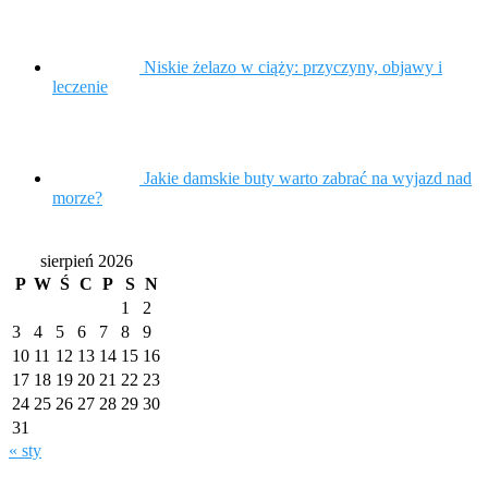
Niskie żelazo w ciąży: przyczyny, objawy i
leczenie
Jakie damskie buty warto zabrać na wyjazd nad
morze?
sierpień 2026
P
W
Ś
C
P
S
N
1
2
3
4
5
6
7
8
9
10
11
12
13
14
15
16
17
18
19
20
21
22
23
24
25
26
27
28
29
30
31
« sty