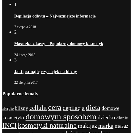
1
Depilacja odbytu – Najważniejsze informacje
7 sierpnia 2018
2
Maseczka z kawy – Popularny domowy kosmetyk
24 lutego 2018
3
Jaki jest najlepszy olejek na blizny
22 sierpnia 2017
Popularne tematy
cera
dieta
cellulit
depilacja
blizny
domowe
alergie
domowym sposobem
dziecko
kosmetyki
dłonie
kosmetyki naturalne
INCI
marka
makijaż
masaż