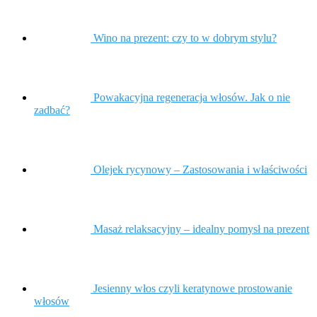
Wino na prezent: czy to w dobrym stylu?
Powakacyjna regeneracja włosów. Jak o nie
zadbać?
Olejek rycynowy – Zastosowania i właściwości
Masaż relaksacyjny – idealny pomysł na prezent
Jesienny włos czyli keratynowe prostowanie
włosów