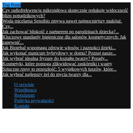
Top Posts
Czy radiofrekwencja mikroigłowa skutecznie redukuje widoczność
blizn potrądzikowych?
Woda micelarna Sensibio zmywa nawet najmocniejszy makijaż.
Czy...
Jak zachować bliskość z partnerem po narodzinach dziecka?...
Kluczowe standardy higieniczne dla salonów kosmetycznych: Jak
zapewnić...
Jak Biotebal wspomaga zdrowie włosów i paznokci dzięki...
Jak wykonać manicure hybrydowy w domu? Poznaj nasze...
Jak wybrać idealną fryzurę do kształtu twarzy? Porady...
Kosmetyki, które pomogą zlikwidować zaskórniki i wągry
Sztuczne rzęsy to przeszłość: 5 wyjątkowych tuszów, które...
Jak wybrać najlepszy żel do mycia twarzy dla...
O serwisie
Współpraca
Regulamin
Polityka prywatności
Kontakt