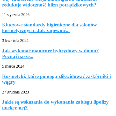
redukuje widoczność blizn potrądzikowych?
11 stycznia 2026
Kluczowe standardy higieniczne dla salonów
kosmetycznych: Jak zapewnić...
3 kwietnia 2024
Jak wykonać manicure hybrydowy w domu?
Poznaj nasze...
5 marca 2024
Kosmetyki, które pomogą zlikwidować zaskórniki i
wągry
27 grudnia 2023
Jakie są wskazania do wykonania zabiegu lipolizy
iniekcyjnej?