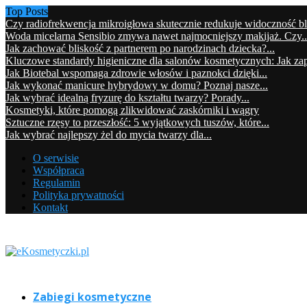
Top Posts
Czy radiofrekwencja mikroigłowa skutecznie redukuje widoczność b
Woda micelarna Sensibio zmywa nawet najmocniejszy makijaż. Czy..
Jak zachować bliskość z partnerem po narodzinach dziecka?...
Kluczowe standardy higieniczne dla salonów kosmetycznych: Jak zap
Jak Biotebal wspomaga zdrowie włosów i paznokci dzięki...
Jak wykonać manicure hybrydowy w domu? Poznaj nasze...
Jak wybrać idealną fryzurę do kształtu twarzy? Porady...
Kosmetyki, które pomogą zlikwidować zaskórniki i wągry
Sztuczne rzęsy to przeszłość: 5 wyjątkowych tuszów, które...
Jak wybrać najlepszy żel do mycia twarzy dla...
O serwisie
Współpraca
Regulamin
Polityka prywatności
Kontakt
Zabiegi kosmetyczne