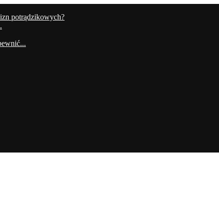
lizn potrądzikowych?
.
ewnić...