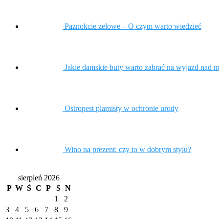
Paznokcie żelowe – O czym warto wiedzieć
Jakie damskie buty warto zabrać na wyjazd nad 
Ostropest plamisty w ochronie urody
Wino na prezent: czy to w dobrym stylu?
sierpień 2026
P
W
Ś
C
P
S
N
1
2
3
4
5
6
7
8
9