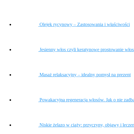
Olejek rycynowy – Zastosowania i właściwości
Jesienny włos czyli keratynowe prostowanie wło
Masaż relaksacyjny – idealny pomysł na prezent
Powakacyjna regeneracja włosów. Jak o nie zadb
Niskie żelazo w ciąży: przyczyny, objawy i lecze