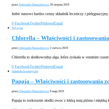
przez
Aleksandra Banaszkiewicz
20 sierpnia 2019
Imbir stanowi bardzo cenny składnik leczniczy i pielęgnacyj
0
Facebook
Twitter
Pinterest
Email
Styl życia
Chlorella – Właściwości i zastosowania
przez
Aleksandra Banaszkiewicz
2 czerwca 2019
Chlorella to słodkowodna alga, która zyskała w ostatnim cza
0
Facebook
Twitter
Pinterest
Email
Składniki kosmetyczne
Papaja – Właściwości i zastosowania 
przez
Aleksandra Banaszkiewicz
9 maja 2019
Papaja to rozkosznie słodki owoc z lekką nutą piżma i miękką