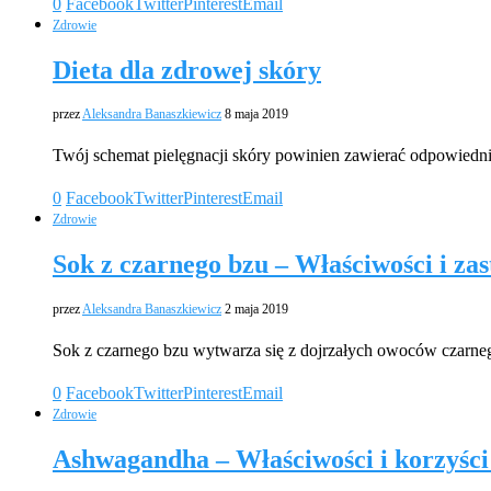
0
Facebook
Twitter
Pinterest
Email
Zdrowie
Dieta dla zdrowej skóry
przez
Aleksandra Banaszkiewicz
8 maja 2019
Twój schemat pielęgnacji skóry powinien zawierać odpowiedni
0
Facebook
Twitter
Pinterest
Email
Zdrowie
Sok z czarnego bzu – Właściwości i za
przez
Aleksandra Banaszkiewicz
2 maja 2019
Sok z czarnego bzu wytwarza się z dojrzałych owoców czarne
0
Facebook
Twitter
Pinterest
Email
Zdrowie
Ashwagandha – Właściwości i korzyśc