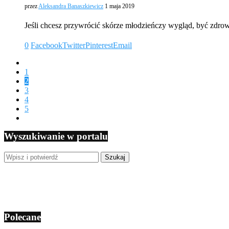
przez
Aleksandra Banaszkiewicz
1 maja 2019
Jeśli chcesz przywrócić skórze młodzieńczy wygląd, być zdro
0
Facebook
Twitter
Pinterest
Email
1
2
3
4
5
Wyszukiwanie w portalu
Polecane