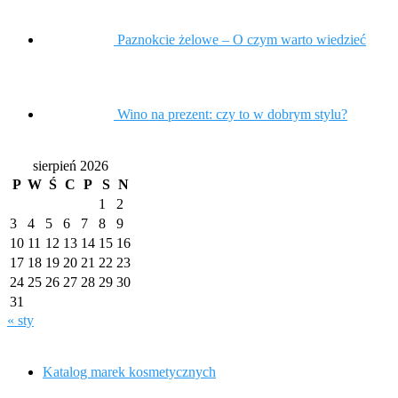
Paznokcie żelowe – O czym warto wiedzieć
Wino na prezent: czy to w dobrym stylu?
sierpień 2026
P
W
Ś
C
P
S
N
1
2
3
4
5
6
7
8
9
10
11
12
13
14
15
16
17
18
19
20
21
22
23
24
25
26
27
28
29
30
31
« sty
Katalog marek kosmetycznych