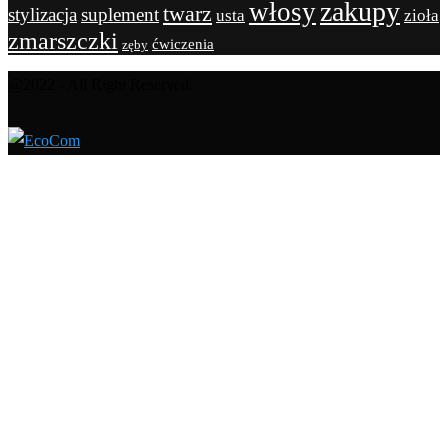
zakupy
włosy
twarz
stylizacja
suplement
usta
zioła
zmarszczki
ćwiczenia
zęby
@2022 - All Right Reserved.