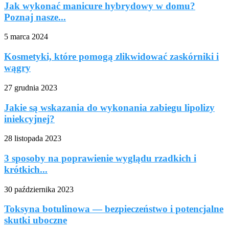
Jak wykonać manicure hybrydowy w domu?
Poznaj nasze...
5 marca 2024
Kosmetyki, które pomogą zlikwidować zaskórniki i
wągry
27 grudnia 2023
Jakie są wskazania do wykonania zabiegu lipolizy
iniekcyjnej?
28 listopada 2023
3 sposoby na poprawienie wyglądu rzadkich i
krótkich...
30 października 2023
Toksyna botulinowa — bezpieczeństwo i potencjalne
skutki uboczne