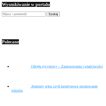
Wyszukiwanie w portalu
Polecane
Olejek rycynowy – Zastosowania i właściwości
Jesienny włos czyli keratynowe prostowanie
włosów