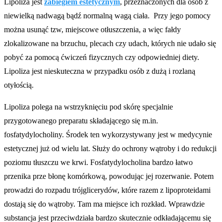
Lipoliza jest
zabiegiem estetycznym
, przeznaczonych dla osób z
niewielką nadwagą bądź normalną wagą ciała. Przy jego pomocy
można usunąć tzw, miejscowe otłuszczenia, a więc fałdy
zlokalizowane na brzuchu, plecach czy udach, których nie udało się
pobyć za pomocą ćwiczeń fizycznych czy odpowiedniej diety.
Lipoliza jest nieskuteczna w przypadku osób z dużą i rozlaną
otyłością.
Lipoliza polega na wstrzyknięciu pod skórę specjalnie
przygotowanego preparatu składającego się m.in.
fosfatydylocholiny. Środek ten wykorzystywany jest w medycynie
estetycznej już od wielu lat. Służy do ochrony wątroby i do redukcji
poziomu tłuszczu we krwi. Fosfatydylocholina bardzo łatwo
przenika prze błonę komórkową, powodując jej rozerwanie. Potem
prowadzi do rozpadu trójglicerydów, które razem z lipoproteidami
dostają się do wątroby. Tam ma miejsce ich rozkład. Wprawdzie
substancja jest przeciwdziała bardzo skutecznie odkładającemu się