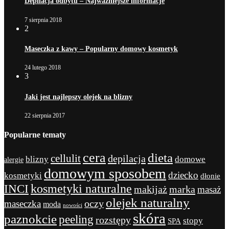
Depilacja odbytu – Najważniejsze informacje
7 sierpnia 2018
2
Maseczka z kawy – Popularny domowy kosmetyk
24 lutego 2018
3
Jaki jest najlepszy olejek na blizny
22 sierpnia 2017
Popularne tematy
cera
dieta
cellulit
depilacja
blizny
domowe
alergie
domowym sposobem
dziecko
kosmetyki
dłonie
kosmetyki naturalne
INCI
marka
makijaż
masaż
olejek naturalny
maseczka
oczy
moda
nowości
skóra
paznokcie
peeling
rozstępy
stopy
SPA