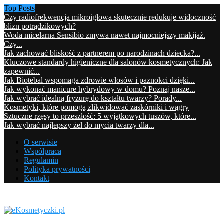
Top Posts
Czy radiofrekwencja mikroigłowa skutecznie redukuje widoczność
blizn potrądzikowych?
Woda micelarna Sensibio zmywa nawet najmocniejszy makijaż.
Czy...
Jak zachować bliskość z partnerem po narodzinach dziecka?...
Kluczowe standardy higieniczne dla salonów kosmetycznych: Jak
zapewnić...
Jak Biotebal wspomaga zdrowie włosów i paznokci dzięki...
Jak wykonać manicure hybrydowy w domu? Poznaj nasze...
Jak wybrać idealną fryzurę do kształtu twarzy? Porady...
Kosmetyki, które pomogą zlikwidować zaskórniki i wągry
Sztuczne rzęsy to przeszłość: 5 wyjątkowych tuszów, które...
Jak wybrać najlepszy żel do mycia twarzy dla...
O serwisie
Współpraca
Regulamin
Polityka prywatności
Kontakt