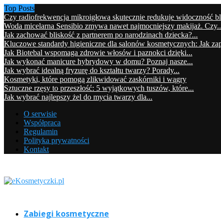
Top Posts
Czy radiofrekwencja mikroigłowa skutecznie redukuje widoczność b
Woda micelarna Sensibio zmywa nawet najmocniejszy makijaż. Czy..
Jak zachować bliskość z partnerem po narodzinach dziecka?...
Kluczowe standardy higieniczne dla salonów kosmetycznych: Jak zap
Jak Biotebal wspomaga zdrowie włosów i paznokci dzięki...
Jak wykonać manicure hybrydowy w domu? Poznaj nasze...
Jak wybrać idealną fryzurę do kształtu twarzy? Porady...
Kosmetyki, które pomogą zlikwidować zaskórniki i wągry
Sztuczne rzęsy to przeszłość: 5 wyjątkowych tuszów, które...
Jak wybrać najlepszy żel do mycia twarzy dla...
O serwisie
Współpraca
Regulamin
Polityka prywatności
Kontakt
Zabiegi kosmetyczne