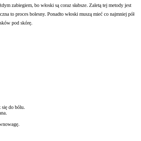
dym zabiegiem, bo włoski są coraz słabsze. Zaletą tej metody jest
tryczna to proces bolesny. Ponadto włoski muszą mieć co najmniej pół
osków pod skórę.
 się do bólu.
ana.
ównowagę.