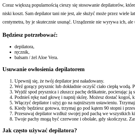
Coraz większą popularnością cieszy się stosowanie depilatorów, które
niski koszt. Sam depilator tani nie jest, ale służyć może przez wiele
centymetra, by je skutecznie usunąć. Urządzenie nie wyrywa ich, al
Będziesz potrzebować:
depilatora,
ręcznik,
balsam / żel Aloe Vera.
Usuwanie owłosienia depilatorem
Upewnij się, że twój depilator jest naładowany.
Weź gorący prysznic lub dokładnie oczyść ciało ciepłą wodą. P
Wyjdź spod prysznica i złuszcz pachę delikatnie, pocierając ją 
Podnieś rękę nad głowę i napnij skórę. Możesz dostać kogoś, 
Włączyć depilator i użyj go na najniższym ustawieniu. Trzymaj
Kiedy będziesz gotowa, trzymaj go pod kątem 90 stopni i prze
Przesuwaj depilator wzdłuż swojej pod pachą we wszystkich ki
Twoje pachy mogą być czerwone i obolałe, gdy skończysz. Za
Jak często używać depilatora?