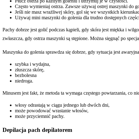
Płucz ostrza po każdym goleniu i utrzymuj je w czystości.
Często wymieniaj ostrza. Zawsze używaj ostrej maszynki do gol
Jeśli nie masz wrażliwej skóry, gol się we wszystkich kierunka
Używaj mini maszynki do golenia dla trudno dostępnych częśc
Pachy dobrze jest golić podczas kąpieli, gdy skóra jest miękka i wil
zwłaszcza, gdy ostrza maszynki są stępione. Można sięgnąć po specj
Maszynka do golenia sprawdza się dobrze, gdy sytuacja jest awaryjna,
szybka i wydajna,
złuszcza skórę,
bezbolesna
niedroga.
Minusem jest fakt, że metoda ta wymaga częstego powtarzania, co ni
włosy odrastają w ciągu jednego lub dwóch dni,
może powodować wrastanie włosów,
może przyciemnić pachy.
Depilacja pach depilatorem