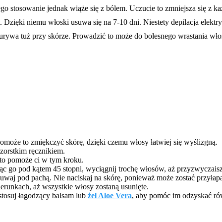
go stosowanie jednak wiąże się z bólem. Uczucie to zmniejsza się z każ
 lat. Dzięki niemu włoski usuwa się na 7-10 dni. Niestety depilacja elek
e urywa tuż przy skórze. Prowadzić to może do bolesnego wrastania wł
omoże to zmiękczyć skórę, dzięki czemu włosy łatwiej się wyślizgną.
szorstkim ręcznikiem.
kto pomoże ci w tym kroku.
ąc go pod kątem 45 stopni, wyciągnij trochę włosów, aż przyzwyczaisz
suwaj pod pachą. Nie naciskaj na skórę, ponieważ może zostać przyłap
erunkach, aż wszystkie włosy zostaną usunięte.
stosuj łagodzący balsam lub
żel Aloe Vera
, aby pomóc im odzyskać r