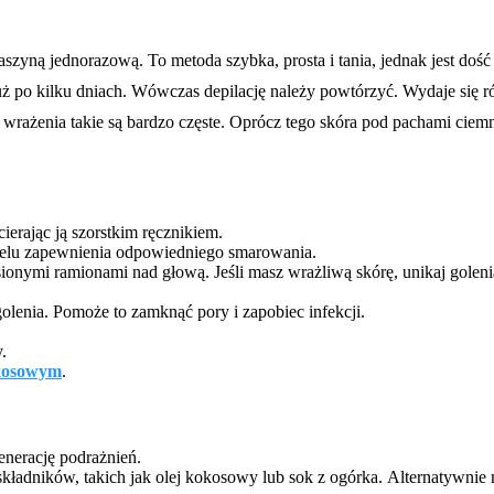
zyną jednorazową. To metoda szybka, prosta i tania, jednak jest dość
uż po kilku dniach. Wówczas depilację należy powtórzyć. Wydaje się r
le wrażenia takie są bardzo częste. Oprócz tego skóra pod pachami ciem
ierając ją szorstkim ręcznikiem.
 celu zapewnienia odpowiedniego smarowania.
uniesionymi ramionami nad głową. Jeśli masz wrażliwą skórę, unikaj go
lenia. Pomoże to zamknąć pory i zapobiec infekcji.
.
kosowym
.
enerację podrażnień.
składników, takich jak olej kokosowy lub sok z ogórka. Alternatywni