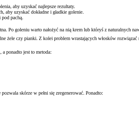
enia, aby uzyskać najlepsze rezultaty.
ch, aby uzyskać dokładne i gładkie golenie.
i pod pachą.
gotna. Po goleniu warto nałożyć na nią krem lub któryś z naturalnych 
alne żele czy pianki. Z kolei problem wrastających włosków rozwiąza
 a ponadto jest to metoda:
e pozwala skórze w pełni się zregenerować. Ponadto: