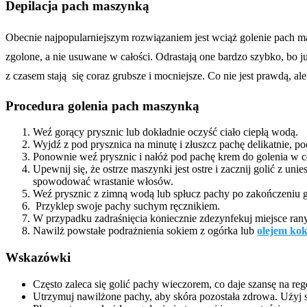
Depilacja pach maszynką
Obecnie najpopularniejszym rozwiązaniem jest wciąż golenie pach mas
zgolone, a nie usuwane w całości. Odrastają one bardzo szybko, bo j
z czasem stają się coraz grubsze i mocniejsze. Co nie jest prawdą, a
Procedura golenia pach maszynką
Weź gorący prysznic lub dokładnie oczyść ciało ciepłą wodą.
Wyjdź z pod prysznica na minutę i złuszcz pachę delikatnie, poc
Ponownie weź prysznic i nałóż pod pachę krem ​​do golenia w
Upewnij się, że ostrze maszynki jest ostre i zacznij golić z 
spowodować wrastanie włosów.
Weź prysznic z zimną wodą lub spłucz pachy po zakończeniu go
Przyklep swoje pachy suchym ręcznikiem.
W przypadku zadraśnięcia koniecznie zdezynfekuj miejsce rany
Nawilż powstałe podrażnienia sokiem z ogórka lub
olejem ko
Wskazówki
Często zaleca się golić pachy wieczorem, co daje szansę na reg
Utrzymuj nawilżone pachy, aby skóra pozostała zdrowa. Użyj 