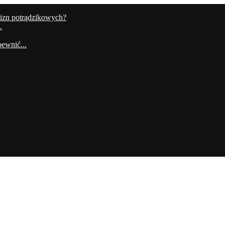
lizn potrądzikowych?
.
ewnić...