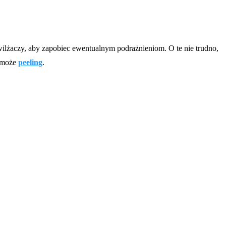
nawilżaczy, aby zapobiec ewentualnym podrażnieniom. O te nie trudno,
ć może
peeling
.