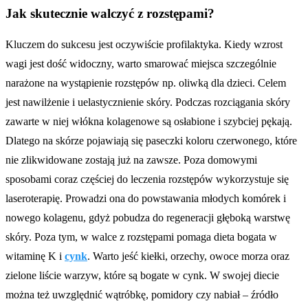
Jak skutecznie walczyć z rozstępami?
Kluczem do sukcesu jest oczywiście profilaktyka. Kiedy wzrost
wagi jest dość widoczny, warto smarować miejsca szczególnie
narażone na wystąpienie rozstępów np. oliwką dla dzieci. Celem
jest nawilżenie i uelastycznienie skóry. Podczas rozciągania skóry
zawarte w niej włókna kolagenowe są osłabione i szybciej pękają.
Dlatego na skórze pojawiają się paseczki koloru czerwonego, które
nie zlikwidowane zostają już na zawsze. Poza domowymi
sposobami coraz częściej do leczenia rozstępów wykorzystuje się
laseroterapię. Prowadzi ona do powstawania młodych komórek i
nowego kolagenu, gdyż pobudza do regeneracji głęboką warstwę
skóry. Poza tym, w walce z rozstępami pomaga dieta bogata w
witaminę K i
cynk
. Warto jeść kiełki, orzechy, owoce morza oraz
zielone liście warzyw, które są bogate w cynk. W swojej diecie
można też uwzględnić wątróbkę, pomidory czy nabiał – źródło