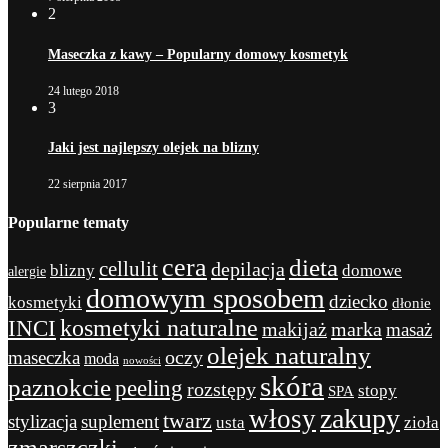
2
Maseczka z kawy – Popularny domowy kosmetyk
24 lutego 2018
3
Jaki jest najlepszy olejek na blizny
22 sierpnia 2017
Popularne tematy
cera
dieta
cellulit
depilacja
blizny
domowe
alergie
domowym sposobem
dziecko
kosmetyki
dłonie
kosmetyki naturalne
INCI
marka
makijaż
masaż
olejek naturalny
maseczka
oczy
moda
nowości
skóra
paznokcie
peeling
rozstępy
stopy
SPA
zakupy
włosy
twarz
stylizacja
suplement
usta
zioła