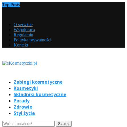
Top Posts
O serwisie
Współpraca
Regulamin
Polityka prywatności
Kontakt
Zabiegi kosmetyczne
Kosmetyki
Składniki kosmetyczne
Porady
Zdrowie
Styl życia