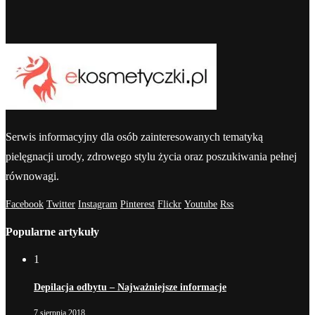
Serwis informacyjny dla osób zainteresowanych tematyką
pielęgnacji urody, zdrowego stylu życia oraz poszukiwania pełnej
równowagi.
Facebook
Twitter
Instagram
Pinterest
Flickr
Youtube
Rss
Popularne artykuły
1
Depilacja odbytu – Najważniejsze informacje
7 sierpnia 2018