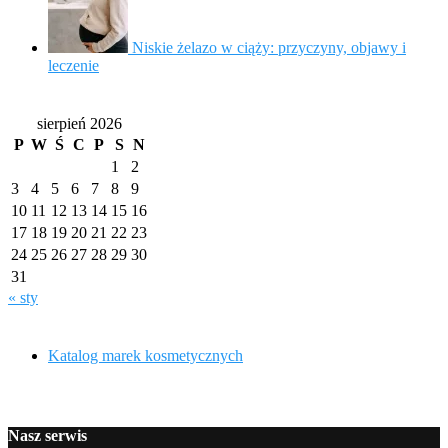
Niskie żelazo w ciąży: przyczyny, objawy i
leczenie
sierpień 2026
P
W
Ś
C
P
S
N
1
2
3
4
5
6
7
8
9
10
11
12
13
14
15
16
17
18
19
20
21
22
23
24
25
26
27
28
29
30
31
« sty
Katalog marek kosmetycznych
Nasz serwis