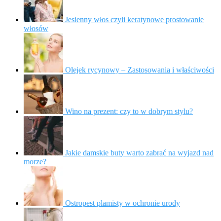
Jesienny włos czyli keratynowe prostowanie
włosów
Olejek rycynowy – Zastosowania i właściwości
Wino na prezent: czy to w dobrym stylu?
Jakie damskie buty warto zabrać na wyjazd nad
morze?
Ostropest plamisty w ochronie urody