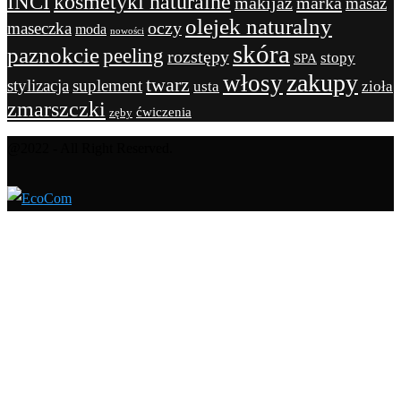
kosmetyki naturalne
INCI
marka
makijaż
masaż
olejek naturalny
maseczka
oczy
moda
nowości
skóra
paznokcie
peeling
rozstępy
stopy
SPA
zakupy
włosy
twarz
stylizacja
suplement
usta
zioła
zmarszczki
ćwiczenia
zęby
@2022 - All Right Reserved.