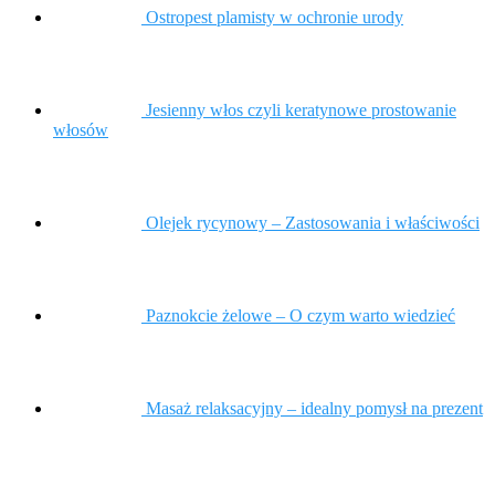
Ostropest plamisty w ochronie urody
Jesienny włos czyli keratynowe prostowanie
włosów
Olejek rycynowy – Zastosowania i właściwości
Paznokcie żelowe – O czym warto wiedzieć
Masaż relaksacyjny – idealny pomysł na prezent