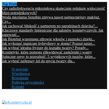
Top Posts
Czy radiofrekwencja mikroigłowa skutecznie redukuje widoczność
blizn potrądzikowych?
Woda micelarna Sensibio zmywa nawet najmocniejszy makijaż.
Czy...
Jak zachować bliskość z partnerem po narodzinach dziecka?...
Kluczowe standardy higieniczne dla salonów kosmetycznych: Jak
zapewnić...
Jak Biotebal wspomaga zdrowie włosów i paznokci dzięki...
Jak wykonać manicure hybrydowy w domu? Poznaj nasze...
Jak wybrać idealną fryzurę do kształtu twarzy? Porady...
Kosmetyki, które pomogą zlikwidować zaskórniki i wągry
Sztuczne rzęsy to przeszłość: 5 wyjątkowych tuszów, które...
Jak wybrać najlepszy żel do mycia twarzy dla...
O serwisie
Współpraca
Regulamin
Polityka prywatności
Kontakt