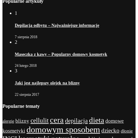
Popularne artykuły
1
Depilacja odbytu – Najważniejsze informacje
7 sierpnia 2018
2
Maseczka z kawy – Popularny domowy kosmetyk
24 lutego 2018
3
Jaki jest najlepszy olejek na blizny
22 sierpnia 2017
Popularne tematy
cera
dieta
cellulit
depilacja
blizny
domowe
alergie
domowym sposobem
dziecko
kosmetyki
dłonie