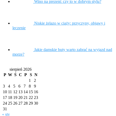
Wino na prezent: czy to w dobrym stylu?
Niskie żelazo w ciąży: przyczyny, objawy i
leczenie
Jakie damskie buty warto zabrać na wyjazd nad
morze?
sierpień 2026
P
W
Ś
C
P
S
N
1
2
3
4
5
6
7
8
9
10
11
12
13
14
15
16
17
18
19
20
21
22
23
24
25
26
27
28
29
30
31
« sty