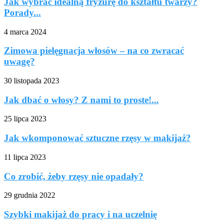
Jak wybrać idealną fryzurę do kształtu twarzy?
Porady...
4 marca 2024
Zimowa pielęgnacja włosów – na co zwracać
uwagę?
30 listopada 2023
Jak dbać o włosy? Z nami to proste!...
25 lipca 2023
Jak wkomponować sztuczne rzęsy w makijaż?
11 lipca 2023
Co zrobić, żeby rzęsy nie opadały?
29 grudnia 2022
Szybki makijaż do pracy i na uczelnię