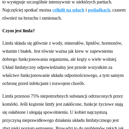
to występuje szczególnie intensywnie w niektórych partiach.
Najczęściej spotkać można
cellulit na udach
i
pośladkach
, czasem
również na brzuchu i ramionach.
Czym jest limfa?
Limfa składa się głównie z wody, minerałów, lipidów, hormonów,
witamin i białek. Jest równie ważna jak krew w zapewnieniu
dobrego funkcjonowania organizmu, ale krąży o wiele wolniej.
Układ limfatyczny odpowiedzialny jest przede wszystkim za
właściwe funkcjonowanie układu odpornościowego, a tym samym
ochronę przed infekcjami i rozwojem chorób.
Limfa przenosi 75% niepotrzebnych substancji odrzuconych przez
komórki. Jeśli krążenie limfy jest zakłócone, funkcje życiowe stają
się osłabione i ulegają spowolnieniu. U kobiet najczęstszą
przyczyną nieprawidłowego działania układu limfatycznego jest
zbyt niski poziom estrogenu. Prowadzi to do problemów takich jak