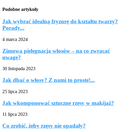
Podobne artykuły
Jak wybrać idealną fryzurę do kształtu twarzy?
Porady...
4 marca 2024
Zimowa pielęgnacja włosów – na co zwracać
uwagę?
30 listopada 2023
Jak dbać o włosy? Z nami to proste!...
25 lipca 2023
Jak wkomponować sztuczne rzęsy w makijaż?
11 lipca 2023
Co zrobić, żeby rzęsy nie opadały?