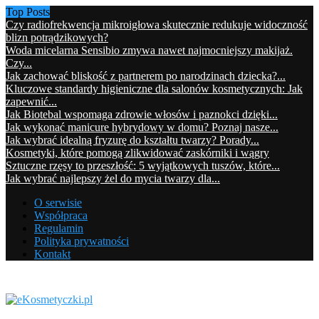
Top Posts
Czy radiofrekwencja mikroigłowa skutecznie redukuje widoczność
blizn potrądzikowych?
Woda micelarna Sensibio zmywa nawet najmocniejszy makijaż.
Czy...
Jak zachować bliskość z partnerem po narodzinach dziecka?...
Kluczowe standardy higieniczne dla salonów kosmetycznych: Jak
zapewnić...
Jak Biotebal wspomaga zdrowie włosów i paznokci dzięki...
Jak wykonać manicure hybrydowy w domu? Poznaj nasze...
Jak wybrać idealną fryzurę do kształtu twarzy? Porady...
Kosmetyki, które pomogą zlikwidować zaskórniki i wągry
Sztuczne rzęsy to przeszłość: 5 wyjątkowych tuszów, które...
Jak wybrać najlepszy żel do mycia twarzy dla...
O serwisie
Współpraca
Regulamin
Polityka prywatności
Kontakt