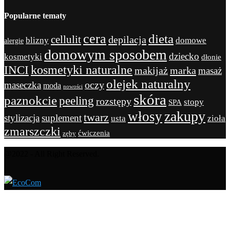
Popularne tematy
cera
dieta
cellulit
depilacja
blizny
domowe
alergie
domowym sposobem
dziecko
kosmetyki
dłonie
kosmetyki naturalne
INCI
marka
makijaż
masaż
olejek naturalny
maseczka
oczy
moda
nowości
skóra
paznokcie
peeling
rozstępy
stopy
SPA
zakupy
włosy
twarz
stylizacja
suplement
usta
zioła
zmarszczki
ćwiczenia
zęby
@2022 - All Right Reserved.