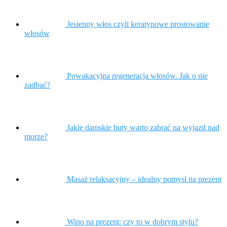
Jesienny włos czyli keratynowe prostowanie
włosów
Powakacyjna regeneracja włosów. Jak o nie
zadbać?
Jakie damskie buty warto zabrać na wyjazd nad
morze?
Masaż relaksacyjny – idealny pomysł na prezent
Wino na prezent: czy to w dobrym stylu?