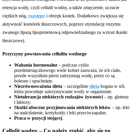
retencja wody, czyli cellulit wodny, a także zmęczenie, uczucie
ciężkich nóg,
rozstępy
i obrzęk kostek. Dodatkowo zwiększa się
aktywność komórek tłuszczowych, poprzez stymulację enzymu
zwanego lipazą lipoproteinową odpowiedzialnego za wzrost tkanki
tłuszczowej.
Przyczyny powstawania cellulitu wodnego
Wahania hormonalne
– podczas cyklu
przedmiesiączkowego wiele kobiet zauważa, że ich ciało,
przede wszystkim piersi zatrzymują wodę, przez co są
bolesne i opuchnięte.
Niezrównoważona dieta
– szczególnie
dieta
bogata w sól,
która powoduje zatrzymywanie wody w organizmie.
Nietolerancja niektórych rodzajów żywności
– np. glutenu
i laktozy.
Skutki uboczne przyjmowania niektórych leków
– np. leki
na nadciśnienie, kortykoidy i leki przeciwzapalne.
Praca w pozycji stojącej
.
Cellulit wodny – Co należy zrobić, aby się go