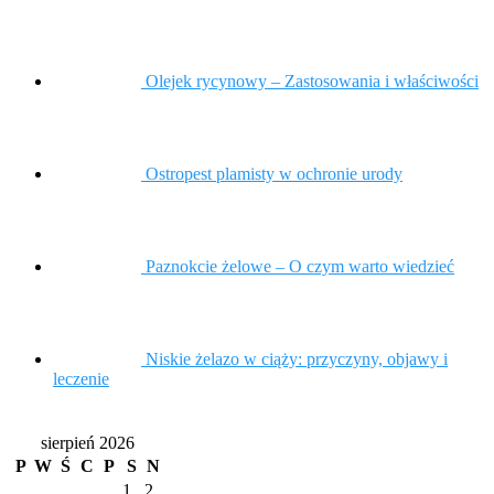
Olejek rycynowy – Zastosowania i właściwości
Ostropest plamisty w ochronie urody
Paznokcie żelowe – O czym warto wiedzieć
Niskie żelazo w ciąży: przyczyny, objawy i
leczenie
sierpień 2026
P
W
Ś
C
P
S
N
1
2