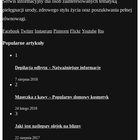
Serwis informacyjny dla osób zainteresowanych tematyką
pielęgnacji urody, zdrowego stylu życia oraz poszukiwania pełnej
równowagi.
Facebook
Twitter
Instagram
Pinterest
Flickr
Youtube
Rss
Popularne artykuły
1
Depilacja odbytu – Najważniejsze informacje
7 sierpnia 2018
2
Maseczka z kawy – Popularny domowy kosmetyk
24 lutego 2018
3
Jaki jest najlepszy olejek na blizny
22 sierpnia 2017