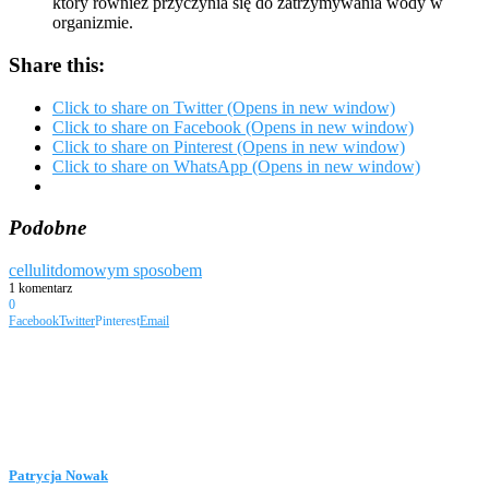
który również przyczynia się do zatrzymywania wody w
organizmie.
Share this:
Click to share on Twitter (Opens in new window)
Click to share on Facebook (Opens in new window)
Click to share on Pinterest (Opens in new window)
Click to share on WhatsApp (Opens in new window)
Podobne
cellulit
domowym sposobem
1 komentarz
0
Facebook
Twitter
Pinterest
Email
Patrycja Nowak