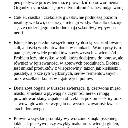
perspektywie proces ten może prowadzić do odwodnienia.
Organizm sam stara się przed tym obronić zatrzymując wodę.
Cukier, ciastka i czekolada gwałtownie podnoszą poziom
insuliny we krwi, co sprzyja retencji wody. Ponadto okazuje
się, że cukier i jego pochodne mają szkodliwy wpływ na
nerki.
Istnieje bezpośredni związek między ilością zaabsorbowanej
soli, a ilością wody utrwalonej w tkankach. Warto przy tym
pamiętać, że wiele produktów spożywczych zawiera sód.
Problem leży nie tylko w soli, którą dodajemy do potraw, ale
również w jej zawartości w gotowych produktach. Dobrze
jest unikać produktów z wieprzowiny, takich jak kiełbaski i
pasztety, a także ryb wędzonych, serów fermentowanych,
oraz wszelkich konserw i gotowych potraw.
Dieta zbyt bogata w tłuszcze zwierzęce, tj. czerwone mięso,
masło, śmietana wpływają na czynność nerek i mogą
powodować stany zapalne i obrzęki na poziomie skóry oraz
stawów, głównie ze względu na wysoką zawartość kwasu
arachidonowego.
Prawie wszystkie produkty wytworzone z mąki pszennej,
takie jak pieczywo, czy zwykły makaron zawierają gluten,