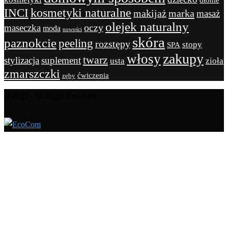
dłonie
kosmetyki naturalne
INCI
marka
makijaż
masaż
olejek naturalny
maseczka
oczy
moda
nowości
skóra
paznokcie
peeling
rozstępy
stopy
SPA
zakupy
włosy
twarz
stylizacja
suplement
usta
zioła
zmarszczki
ćwiczenia
zęby
@2022 - All Right Reserved.