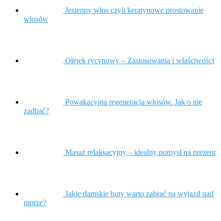
Jesienny włos czyli keratynowe prostowanie
włosów
Olejek rycynowy – Zastosowania i właściwości
Powakacyjna regeneracja włosów. Jak o nie
zadbać?
Masaż relaksacyjny – idealny pomysł na prezent
Jakie damskie buty warto zabrać na wyjazd nad
morze?