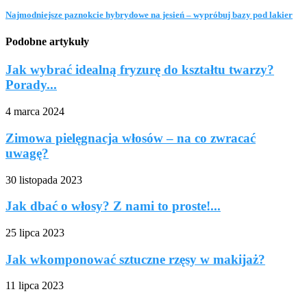
Najmodniejsze paznokcie hybrydowe na jesień – wypróbuj bazy pod lakier
Podobne artykuły
Jak wybrać idealną fryzurę do kształtu twarzy?
Porady...
4 marca 2024
Zimowa pielęgnacja włosów – na co zwracać
uwagę?
30 listopada 2023
Jak dbać o włosy? Z nami to proste!...
25 lipca 2023
Jak wkomponować sztuczne rzęsy w makijaż?
11 lipca 2023