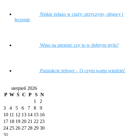
Niskie żelazo w ciąży: przyczyny, objawy i
leczenie
Wino na prezent: czy to w dobrym stylu?
Paznokcie żelowe – O czym warto wiedzieć
sierpień 2026
P
W
Ś
C
P
S
N
1
2
3
4
5
6
7
8
9
10
11
12
13
14
15
16
17
18
19
20
21
22
23
24
25
26
27
28
29
30
31