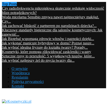
Top Posts
Czy radiofrekwencja mikroigłowa skutecznie redukuje widoczność
blizn potrądzikowych?
Woda micelarna Sensibio zmywa nawet najmocniejszy makijaż.
Czy...
Jak zachować bliskość z partnerem po narodzinach dziecka?...
Kluczowe standardy higieniczne dla salonów kosmetycznych: Jak
zapewnić...
Jak Biotebal wspomaga zdrowie włosów i paznokci dzięki...
Jak wykonać manicure hybrydowy w domu? Poznaj nasze...
Jak wybrać idealną fryzurę do kształtu twarzy? Porady...
Kosmetyki, które pomogą zlikwidować zaskórniki i wągry
Sztuczne rzęsy to przeszłość: 5 wyjątkowych tuszów, które...
Jak wybrać najlepszy żel do mycia twarzy dla...
O serwisie
Współpraca
Regulamin
Polityka prywatności
Kontakt