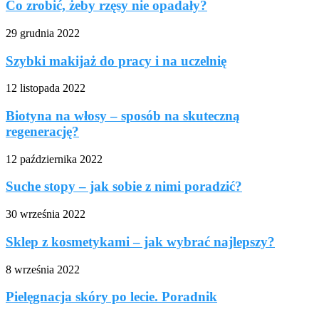
Co zrobić, żeby rzęsy nie opadały?
29 grudnia 2022
Szybki makijaż do pracy i na uczelnię
12 listopada 2022
Biotyna na włosy – sposób na skuteczną
regenerację?
12 października 2022
Suche stopy – jak sobie z nimi poradzić?
30 września 2022
Sklep z kosmetykami – jak wybrać najlepszy?
8 września 2022
Pielęgnacja skóry po lecie. Poradnik