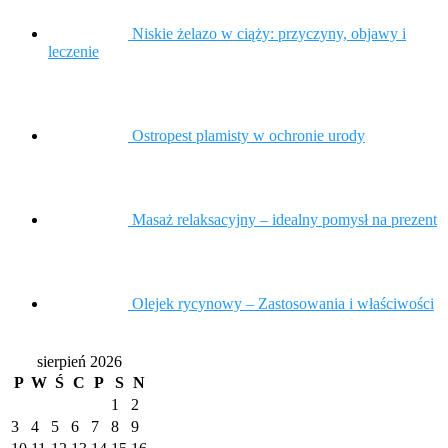
Niskie żelazo w ciąży: przyczyny, objawy i
leczenie
Ostropest plamisty w ochronie urody
Masaż relaksacyjny – idealny pomysł na prezent
Olejek rycynowy – Zastosowania i właściwości
sierpień 2026
P
W
Ś
C
P
S
N
1
2
3
4
5
6
7
8
9