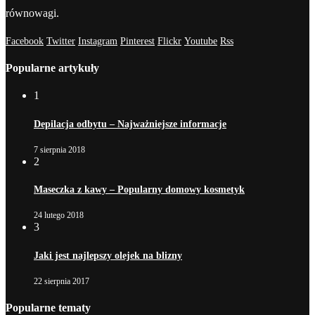
równowagi.
Facebook
Twitter
Instagram
Pinterest
Flickr
Youtube
Rss
Popularne artykuły
1
Depilacja odbytu – Najważniejsze informacje
7 sierpnia 2018
2
Maseczka z kawy – Popularny domowy kosmetyk
24 lutego 2018
3
Jaki jest najlepszy olejek na blizny
22 sierpnia 2017
Popularne tematy