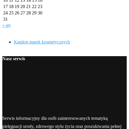
10
11
12
13
14
15
16
17
18
19
20
21
22
23
24
25
26
27
28
29
30
31
« sty
Katalog marek kosmetycznych
Nasz serwis
Serwis informacyjny dla osób zainteresowanych tematyką
pielęgnacji urody, zdrowego stylu życia oraz poszukiwania pełnej