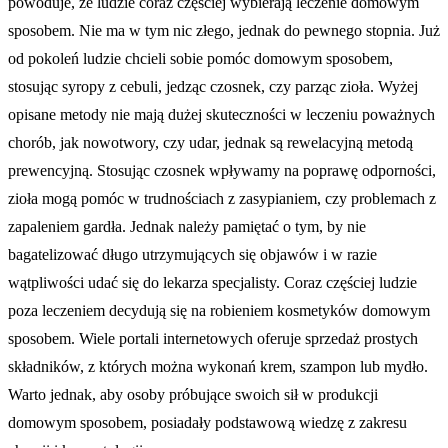
powoduje, że ludzie coraz częściej wybierają leczenie domowym
sposobem. Nie ma w tym nic złego, jednak do pewnego stopnia. Już
od pokoleń ludzie chcieli sobie pomóc domowym sposobem,
stosując syropy z cebuli, jedząc czosnek, czy parząc zioła. Wyżej
opisane metody nie mają dużej skuteczności w leczeniu poważnych
chorób, jak nowotwory, czy udar, jednak są rewelacyjną metodą
prewencyjną. Stosując czosnek wpływamy na poprawę odporności,
zioła mogą pomóc w trudnościach z zasypianiem, czy problemach z
zapaleniem gardła. Jednak należy pamiętać o tym, by nie
bagatelizować długo utrzymujących się objawów i w razie
wątpliwości udać się do lekarza specjalisty. Coraz częściej ludzie
poza leczeniem decydują się na robieniem kosmetyków domowym
sposobem. Wiele portali internetowych oferuje sprzedaż prostych
składników, z których można wykonań krem, szampon lub mydło.
Warto jednak, aby osoby próbujące swoich sił w produkcji
domowym sposobem, posiadały podstawową wiedzę z zakresu