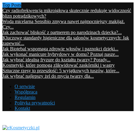
Top Posts
Czy radiofrekwencja mikroigłowa skutecznie redukuje widoczność
blizn potrądzikowych?
Woda micelarna Sensibio zmywa nawet najmocniejszy makijaż.
Czy...
Jak zachować bliskość z partnerem po narodzinach dziecka?...
Kluczowe standardy higieniczne dla salonów kosmetycznych: Jak
zapewnić...
Jak Biotebal wspomaga zdrowie włosów i paznokci dzięki...
Jak wykonać manicure hybrydowy w domu? Poznaj nasze...
Jak wybrać idealną fryzurę do kształtu twarzy? Porady...
Kosmetyki, które pomogą zlikwidować zaskórniki i wągry
Sztuczne rzęsy to przeszłość: 5 wyjątkowych tuszów, które...
Jak wybrać najlepszy żel do mycia twarzy dla...
O serwisie
Współpraca
Regulamin
Polityka prywatności
Kontakt