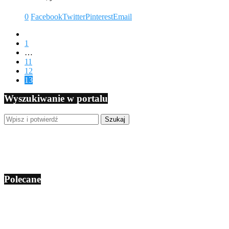
0
Facebook
Twitter
Pinterest
Email
1
…
11
12
13
Wyszukiwanie w portalu
Polecane