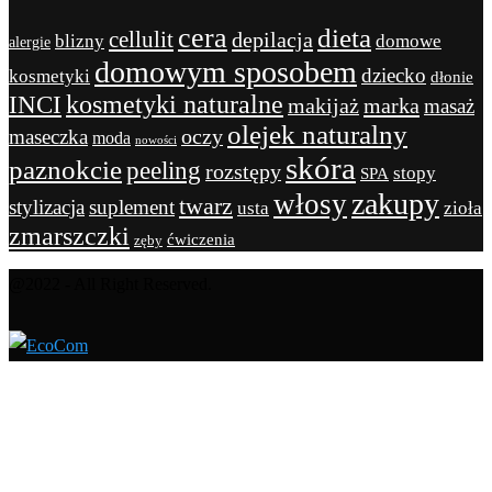
cera
dieta
cellulit
depilacja
blizny
domowe
alergie
domowym sposobem
dziecko
kosmetyki
dłonie
kosmetyki naturalne
INCI
marka
makijaż
masaż
olejek naturalny
maseczka
oczy
moda
nowości
skóra
paznokcie
peeling
rozstępy
stopy
SPA
zakupy
włosy
twarz
stylizacja
suplement
usta
zioła
zmarszczki
ćwiczenia
zęby
@2022 - All Right Reserved.