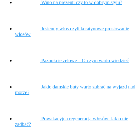
Wino na prezent: czy to w dobrym stylu?
Jesienny włos czyli keratynowe prostowanie
włosów
Paznokcie żelowe – O czym warto wiedzieć
Jakie damskie buty warto zabrać na wyjazd nad
morze?
Powakacyjna regeneracja włosów. Jak o nie
zadbać?