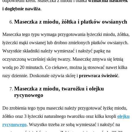
odpowiedni krem. Maseczka z miodu i białka
wzmacnia naskórek
i dogłębnie nawilża
.
Maseczka z miodu, żółtka i płatków owsianych
Maseczka tego typu wymaga przygotowania łyżeczki miodu, żółtka,
łyżeczki mąki owsianej lub drobno zmielonych płatków owsianych.
Wszystkie składniki należy wymieszać i nałożyć papkę na
oczyszczoną wcześniej skórę twarzy. Maseczkę zmywa się letnią
wodą po 20 minutach. Co ciekawe, można ją stosować nawet kilka
razy dziennie. Doskonale ożywia skórę i
przewraca świeżość
.
Maseczka z miodu, twarożku i olejku
rycynowego
Do zrobienia tego typu maseczki należy przygotować łyżkę miodu,
żółtko oraz 3 łyżeczki naturalnego twarożku oraz kilka kropli
olejku
rycynowego
. Wszystko trzeba ze sobą wymieszać i nałożyć na