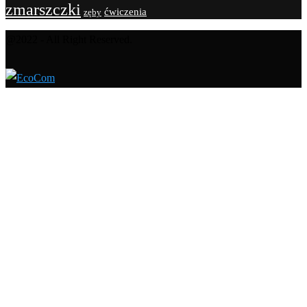
zmarszczki
ćwiczenia
zęby
@2022 - All Right Reserved.