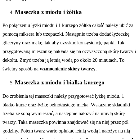
Maseczka z miodu i żółtka
Po połączeniu łyżki miodu i 1 kurzego żółtka całość należy ubić za
pomocą miksera lub trzepaczki. Następnie trzeba dodać łyżeczkę
gliceryny oraz mąkę, tak aby uzyskać konsystencję papki. Tak
przygotowaną mieszankę nakłada się na oczyszczoną skórę twarzy i
dekoltu. Zmyć trzeba ją letnią wodą po około 20 minutach. To
świetny sposób na
wzmocnienie skóry twarzy
.
Maseczka z miodu i białka kurzego
Do zrobienia tej maseczki należy przygotować łyżkę miodu, 1
białko kurze oraz łyżkę pełnotłustego mleka. Wskazane składniki
trzeba ze sobą wymieszać, a następnie nałożyć na umytą skórę
twarzy. Taka maseczka powinna znajdować się na niej przez pół
godziny. Potem twarz warto opłukać letnią wodą i nałożyć na nią