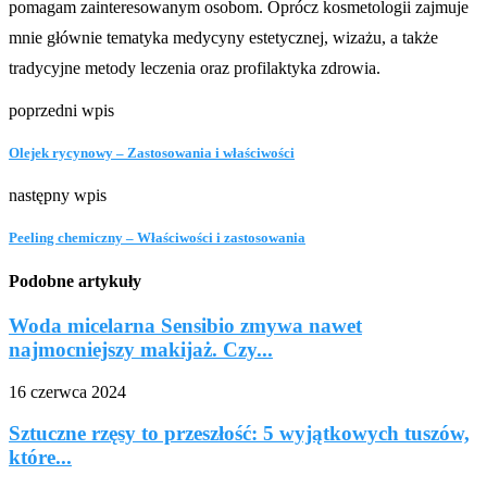
pomagam zainteresowanym osobom. Oprócz kosmetologii zajmuje
mnie głównie tematyka medycyny estetycznej, wizażu, a także
tradycyjne metody leczenia oraz profilaktyka zdrowia.
poprzedni wpis
Olejek rycynowy – Zastosowania i właściwości
następny wpis
Peeling chemiczny – Właściwości i zastosowania
Podobne artykuły
Woda micelarna Sensibio zmywa nawet
najmocniejszy makijaż. Czy...
16 czerwca 2024
Sztuczne rzęsy to przeszłość: 5 wyjątkowych tuszów,
które...