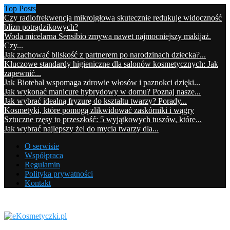
Top Posts
Czy radiofrekwencja mikroigłowa skutecznie redukuje widoczność
blizn potrądzikowych?
Woda micelarna Sensibio zmywa nawet najmocniejszy makijaż.
Czy...
Jak zachować bliskość z partnerem po narodzinach dziecka?...
Kluczowe standardy higieniczne dla salonów kosmetycznych: Jak
zapewnić...
Jak Biotebal wspomaga zdrowie włosów i paznokci dzięki...
Jak wykonać manicure hybrydowy w domu? Poznaj nasze...
Jak wybrać idealną fryzurę do kształtu twarzy? Porady...
Kosmetyki, które pomogą zlikwidować zaskórniki i wągry
Sztuczne rzęsy to przeszłość: 5 wyjątkowych tuszów, które...
Jak wybrać najlepszy żel do mycia twarzy dla...
O serwisie
Współpraca
Regulamin
Polityka prywatności
Kontakt