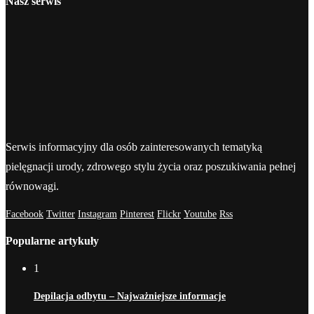
Nasz serwis
Serwis informacyjny dla osób zainteresowanych tematyką
pielęgnacji urody, zdrowego stylu życia oraz poszukiwania pełnej
równowagi.
Facebook
Twitter
Instagram
Pinterest
Flickr
Youtube
Rss
Popularne artykuły
1
Depilacja odbytu – Najważniejsze informacje