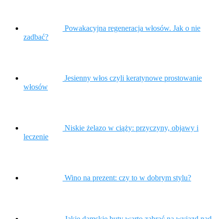
Powakacyjna regeneracja włosów. Jak o nie
zadbać?
Jesienny włos czyli keratynowe prostowanie
włosów
Niskie żelazo w ciąży: przyczyny, objawy i
leczenie
Wino na prezent: czy to w dobrym stylu?
Jakie damskie buty warto zabrać na wyjazd nad