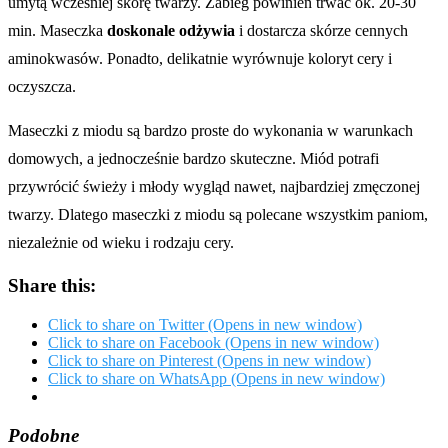
umytą wcześniej skórę twarzy. Zabieg powinien trwać ok. 20-30
min. Maseczka
doskonale odżywia
i dostarcza skórze cennych
aminokwasów. Ponadto, delikatnie wyrównuje koloryt cery i
oczyszcza.
Maseczki z miodu są bardzo proste do wykonania w warunkach
domowych, a jednocześnie bardzo skuteczne. Miód potrafi
przywrócić świeży i młody wygląd nawet, najbardziej zmęczonej
twarzy. Dlatego maseczki z miodu są polecane wszystkim paniom,
niezależnie od wieku i rodzaju cery.
Share this:
Click to share on Twitter (Opens in new window)
Click to share on Facebook (Opens in new window)
Click to share on Pinterest (Opens in new window)
Click to share on WhatsApp (Opens in new window)
Podobne