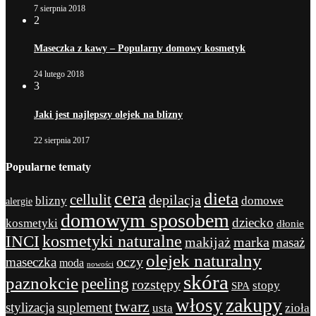
7 sierpnia 2018
2
Maseczka z kawy – Popularny domowy kosmetyk
24 lutego 2018
3
Jaki jest najlepszy olejek na blizny
22 sierpnia 2017
Popularne tematy
cera
dieta
cellulit
depilacja
blizny
domowe
alergie
domowym sposobem
dziecko
kosmetyki
dłonie
kosmetyki naturalne
INCI
marka
makijaż
masaż
olejek naturalny
maseczka
oczy
moda
nowości
skóra
paznokcie
peeling
rozstępy
stopy
SPA
zakupy
włosy
twarz
stylizacja
suplement
usta
zioła