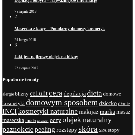
Depilacja odbytu – Najważniejsze informacje
7 sierpnia 2018
2
Maseczka z kawy – Popularny domowy kosmetyk
24 lutego 2018
3
Jaki jest najlepszy olejek na blizny
22 sierpnia 2017
Popularne tematy
cera
dieta
cellulit
depilacja
blizny
domowe
alergie
domowym sposobem
dziecko
kosmetyki
dłonie
kosmetyki naturalne
INCI
marka
makijaż
masaż
olejek naturalny
maseczka
oczy
moda
nowości
skóra
paznokcie
peeling
rozstępy
stopy
SPA