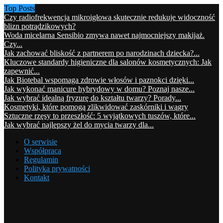
Top Posts
Czy radiofrekwencja mikroigłowa skutecznie redukuje widoczność
blizn potrądzikowych?
Woda micelarna Sensibio zmywa nawet najmocniejszy makijaż.
Czy...
Jak zachować bliskość z partnerem po narodzinach dziecka?...
Kluczowe standardy higieniczne dla salonów kosmetycznych: Jak
zapewnić...
Jak Biotebal wspomaga zdrowie włosów i paznokci dzięki...
Jak wykonać manicure hybrydowy w domu? Poznaj nasze...
Jak wybrać idealną fryzurę do kształtu twarzy? Porady...
Kosmetyki, które pomogą zlikwidować zaskórniki i wągry
Sztuczne rzęsy to przeszłość: 5 wyjątkowych tuszów, które...
Jak wybrać najlepszy żel do mycia twarzy dla...
O serwisie
Współpraca
Regulamin
Polityka prywatności
Kontakt