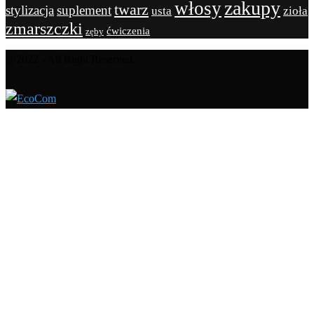
zakupy
włosy
twarz
stylizacja
suplement
usta
zioła
zmarszczki
ćwiczenia
zęby
@2022 - All Right Reserved.