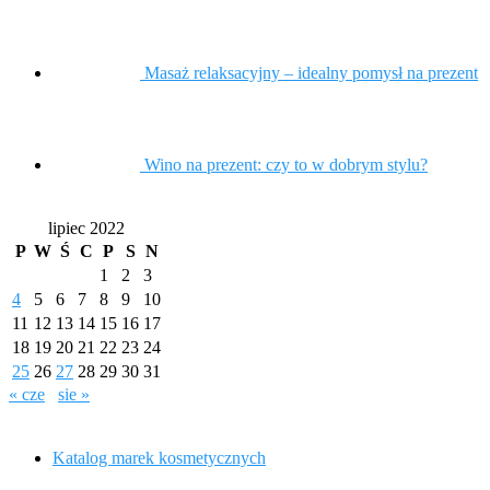
Masaż relaksacyjny – idealny pomysł na prezent
Wino na prezent: czy to w dobrym stylu?
lipiec 2022
P
W
Ś
C
P
S
N
1
2
3
4
5
6
7
8
9
10
11
12
13
14
15
16
17
18
19
20
21
22
23
24
25
26
27
28
29
30
31
« cze
sie »
Katalog marek kosmetycznych